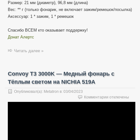
Размер: 21 мм (диаметр), 96,8 мм (длина)
Вес: ** г (только фонарик, не включает зажим/ремешок/посылка)
Аксессуар: 1 * зажим, 1 * ремешок
Спасибо ВСЕМ кто оказывает поддержку!
Донат Алертс
Читать далее »
Convoy T3 3000K — Медный фонарь с
Тёплым светом на NICHIA 519A
Опубликовал(а):
Metatron
в:
03/04/2023
к
Комментарии
отключены
записи
Convoy
T3
3000K
—
Медный
фонарь