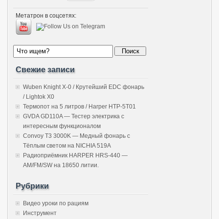
Метатрон в соцсетях:
Свежие записи
Wuben Knight X-0 / Крутейший EDC фонарь
/ Lightok X0
Термопот на 5 литров / Harper HTP-5T01
GVDA GD110A — Тестер электрика с
интересным функционалом
Convoy T3 3000K — Медный фонарь с
Тёплым светом на NICHIA 519A
Радиоприёмник HARPER HRS-440 —
AM/FM/SW на 18650 литии.
Рубрики
Видео уроки по рациям
Инструмент