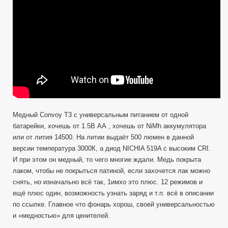
с
Тёплым
светом
на
NICHIA
519A
Медный Convoy T3 с универсальным питанием от одной
батарейки, хочешь от 1.5В АА , хочешь от NiMh аккумулятора
или от лития 14500. На литии выдаёт 500 люмен в данной
версии температура 3000К, а диод NICHIA 519A с высоким CRI.
И при этом он медный, то чего многие ждали. Медь покрыта
лаком, чтобы не покрыться патиной, если захочется лак можно
снять, но изначально всё так, 1имхо это плюс. 12 режимов и
ещё плюс один, возможность узнать заряд и т.п. всё в описании
по ссылке. Главное что фонарь хорош, своей универсальностью
и «медностью» для ценителей.