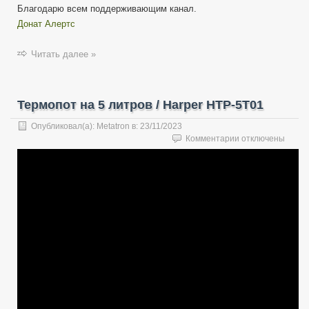
Благодарю всем поддерживающим канал.
Донат Алертс
Читать далее »
Термопот на 5 литров / Harper HTP-5T01
Опубликовал(а):
Metatron
в:
23/11/2023
к
Комментарии
отключены
записи
Термопот
на
5
литров
/
Harper
HTP-
5T01