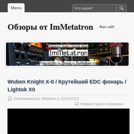
Menu
Обзоры от ImMetatron
Фан сайт
Wuben Knight X-0 / Крутейший EDC фонарь /
Lightok X0
Опубликовал(а):
Metatron
в:
23/11/2023
к
Комментарии
отключены
записи
Wuben
Knight
X-
0