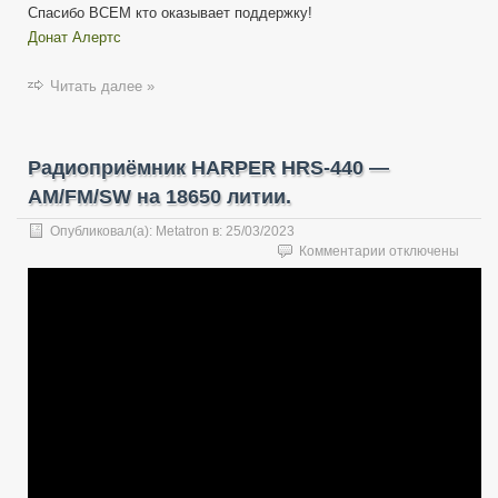
Спасибо ВСЕМ кто оказывает поддержку!
Донат Алертс
Читать далее »
Радиоприёмник HARPER HRS-440 —
AM/FM/SW на 18650 литии.
Опубликовал(а):
Metatron
в:
25/03/2023
к
Комментарии
отключены
записи
Радиоприёмник
HARPER
HRS-
440
—
AM/FM/SW
на
18650
литии.