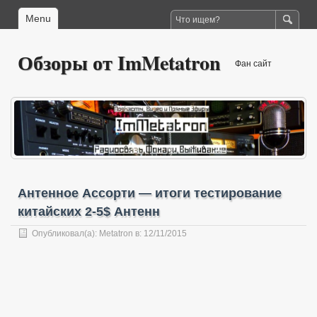
Menu
Обзоры от ImMetatron
Фан сайт
Антенное Ассорти — итоги тестирование
китайских 2-5$ Антенн
Опубликовал(а):
Metatron
в: 12/11/2015