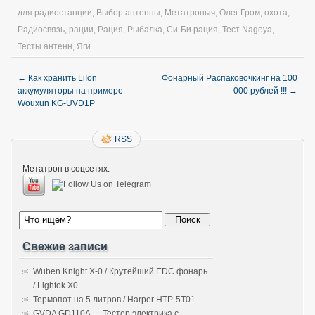
для радиостанции
,
Выбор антенны
,
Метатроныч
,
Олег Гром
,
охота
,
Радиосвязь
,
рации
,
Рация
,
Рыбалка
,
Си-Би рация
,
Тест Nagoya
,
Тесты антенн
,
Яги
←
Как хранить LiIon
Фонарный Распаковочкинг на 100
аккумуляторы на примере —
000 рублей !!!
→
Wouxun KG-UVD1P
RSS
Метатрон в соцсетях:
Свежие записи
Wuben Knight X-0 / Крутейший EDC фонарь
/ Lightok X0
Термопот на 5 литров / Harper HTP-5T01
GVDA GD110A — Тестер электрика с