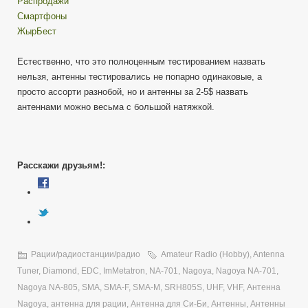
Распродажи
Смартфоны
ЖырБест
Естественно, что это полноценным тестированием назвать
нельзя, антенны тестировались не попарно одинаковые, а
просто ассорти разнобой, но и антенны за 2-5$ назвать
антеннами можно весьма с большой натяжкой.
Расскажи друзьям!:
Рации/радиостанции/радио
Amateur Radio (Hobby)
,
Antenna
Tuner
,
Diamond
,
EDC
,
ImMetatron
,
NA-701
,
Nagoya
,
Nagoya NA-701
,
Nagoya NA-805
,
SMA
,
SMA-F
,
SMA-M
,
SRH805S
,
UHF
,
VHF
,
Антенна
Nagoya
,
антенна для рации
,
Антенна для Си-Би
,
Антенны
,
Антенны