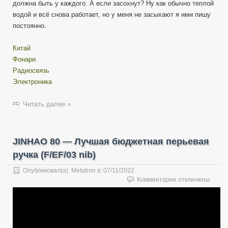
должна быть у каждого. А если засохнут? Ну как обычно теплой
водой и всё снова работает, но у меня не засыхают я ими пишу
постоянно.
Китай
Фонари
Радиосвязь
Электроника
Читать далее »
JINHAO 80 — Лучшая бюджетная перьевая
ручка (F/EF/03 nib)
Опубликовал(а):
Metatron
в:
07/11/2022
к
Комментарии
отключены
записи
JINHAO
80
—
Лучшая