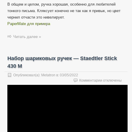
В общем и целом, ручка хорошая, особенно для любителей
тонкого письма. Кляксует конечно не так как я привык, но цвет
чернил отчасти это нивелирует.
PaperMate для примера
Читать далее »
Набор шариковых ручек — Staedtler Stick
430 M
Опубликовал(а):
Metatron
в:
03/05/2022
к
Комментарии
отключены
записи
Набор
шариковых
ручек
—
Staedtler
Stick
430
M