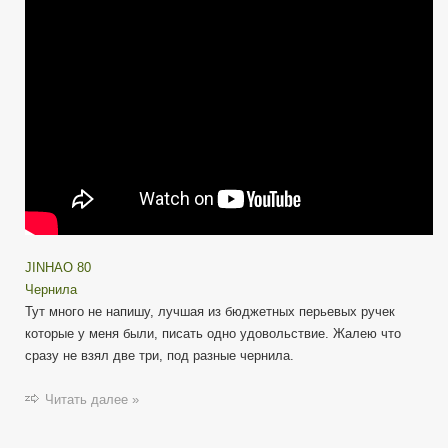
бюджетная
перьевая
ручка
(F/EF/03
nib)
JINHAO 80
Чернила
Тут много не напишу, лучшая из бюджетных перьевых ручек
которые у меня были, писать одно удовольствие. Жалею что
сразу не взял две три, под разные чернила.
Читать далее »