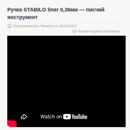
Ручка STABILO liner 0,38мм — писчий
инструмент
Опубликовал(а):
Metatron
в:
28/04/2022
к
Комментарии
отключены
записи
Ручка
STABILO
liner
0,38мм
—
писчий
инструмент