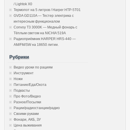
/ Lightok X0
Термопот на 5 литров / Harper HTP-5T01
GVDA GD110A — Тестер электрика с
интересным функционалом
Convoy T3 3000K — Медный фонарь с
Тёплым светом на NICHIA 519A
Радиоприёмник HARPER HRS-440 —
AM/FM/SW на 18650 литии.
Рубрики
Видео уроки по рациям
Инструмент
Ножи
Питание/Еда/Охота
Подкасты
Про Фото/Видео
Разное/Посылки
Рации/радиостанции/радио
Своими руками
Фонари, АКБ, ЗУ
Цена выживания