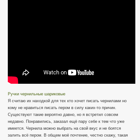
ручки
Ручки чернильные шариковые
Я считаю их находкой для тех кто хочет писать чернилами но
кому не нравиться писать пером в силу каких-то причин.
Существуют такие вероятно давно, но я встретил совсем
недавно. Понравились, заказал ещё пару себе к тем что уже
имеется. Чернила можно выбрать на свой вкус и не боятся
залить всё пером. В общем моё почтение, честно скажу, такая