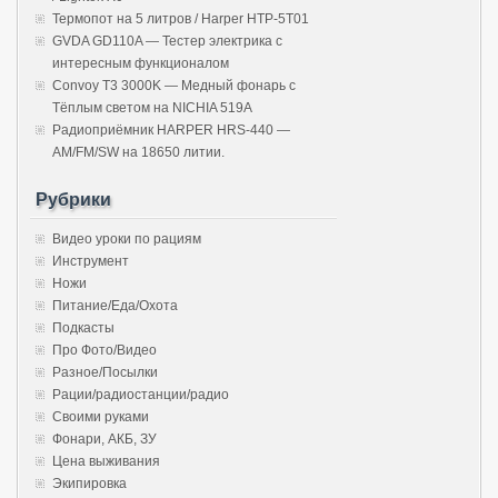
Термопот на 5 литров / Harper HTP-5T01
GVDA GD110A — Тестер электрика с
интересным функционалом
Convoy T3 3000K — Медный фонарь с
Тёплым светом на NICHIA 519A
Радиоприёмник HARPER HRS-440 —
AM/FM/SW на 18650 литии.
Рубрики
Видео уроки по рациям
Инструмент
Ножи
Питание/Еда/Охота
Подкасты
Про Фото/Видео
Разное/Посылки
Рации/радиостанции/радио
Своими руками
Фонари, АКБ, ЗУ
Цена выживания
Экипировка