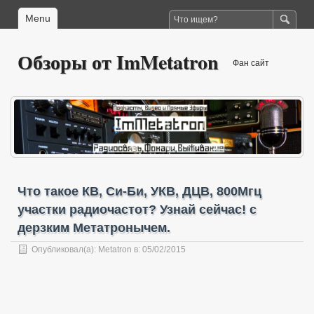
Menu
Обзоры от ImMetatron
Фан сайт
Что такое КВ, Си-Би, УКВ, ДЦВ, 800Мгц
участки радиочастот? Узнай сейчас! с
дерзким Метатронычем.
Опубликовал(а):
Metatron
в: 05/02/2015