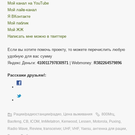
Мой канал на YouTube
Мой лайв-канал
Я ВКонтакте
Мой паблик
Мой ЖЖ
Написать мне можно в твиттере
Если вы хотите помочь проекту, то можете перечислить любую
удобную для вас сумму
Яндекс Деньги:
410011797830971
| Webmoney:
R382264579896
Расскажи друзьям!:
Рации/радиостанции/радио
,
Цена выживания
800Мгц
,
Baofeng
,
CB
,
ICOM
,
ImMetatron
,
Kenwood
,
Lessen
,
Motorola
,
Puxing
,
Radio Wave
,
Review
,
transceiver
,
UHF
,
VHF
,
Yaesu
,
антенна для рации
,