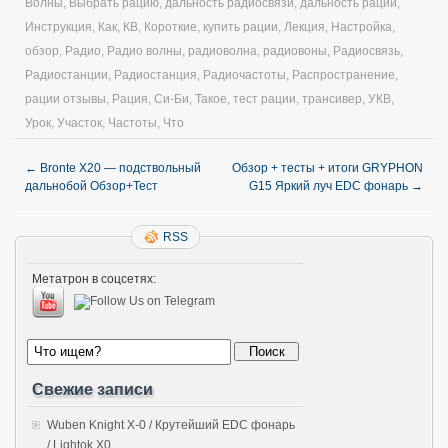
Волны
,
Выбрать рацию
,
дальность радиосвязи
,
дальность рации
,
Инструкция
,
Как
,
КВ
,
Короткие
,
купить рации
,
Лекция
,
Настройка
,
обзор
,
Радио
,
Радио волны
,
радиоволна
,
радиовоны
,
Радиосвязь
,
Радиостанции
,
Радиостанция
,
Радиочастоты
,
Распространение
,
рации отзывы
,
Рация
,
Си-Би
,
Такое
,
тест рации
,
трансивер
,
УКВ
,
Урок
,
Участок
,
Частоты
,
Что
←
Bronte X20 — подствольный
Обзор + тесты + итоги GRYPHON
дальнобой Обзор+Тест
G15 Яркий луч EDC фонарь
→
RSS
Метатрон в соцсетях:
Свежие записи
Wuben Knight X-0 / Крутейший EDC фонарь
/ Lightok X0