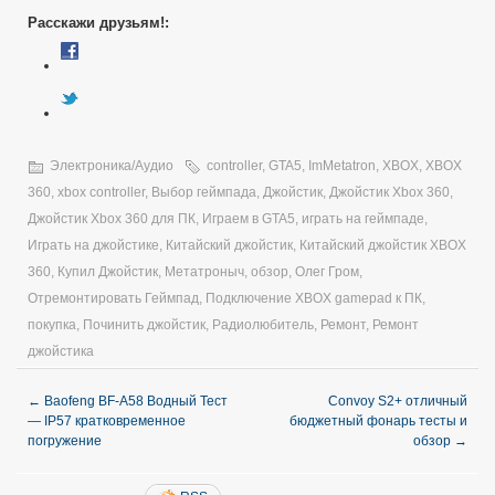
Расскажи друзьям!:
Электроника/Аудио
controller
,
GTA5
,
ImMetatron
,
XBOX
,
XBOX
360
,
xbox controller
,
Выбор геймпада
,
Джойстик
,
Джойстик Xbox 360
,
Джойстик Xbox 360 для ПК
,
Играем в GTA5
,
играть на геймпаде
,
Играть на джойстике
,
Китайский джойстик
,
Китайский джойстик XBOX
360
,
Купил Джойстик
,
Метатроныч
,
обзор
,
Олег Гром
,
Отремонтировать Геймпад
,
Подключение XBOX gamepad к ПК
,
покупка
,
Починить джойстик
,
Радиолюбитель
,
Ремонт
,
Ремонт
джойстика
←
Baofeng BF-A58 Водный Тест
Convoy S2+ отличный
— IP57 кратковременное
бюджетный фонарь тесты и
погружение
обзор
→