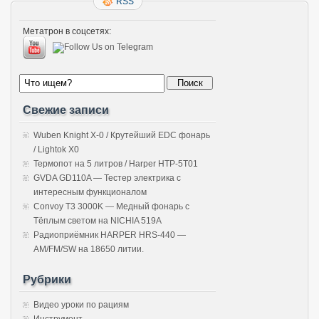
RSS
Метатрон в соцсетях:
Свежие записи
Wuben Knight X-0 / Крутейший EDC фонарь
/ Lightok X0
Термопот на 5 литров / Harper HTP-5T01
GVDA GD110A — Тестер электрика с
интересным функционалом
Convoy T3 3000K — Медный фонарь с
Тёплым светом на NICHIA 519A
Радиоприёмник HARPER HRS-440 —
AM/FM/SW на 18650 литии.
Рубрики
Видео уроки по рациям
Инструмент