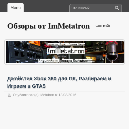
Menu
Обзоры от ImMetatron
Фан сайт
Джойстик Xbox 360 для ПК, Разбираем и
Играем в GTA5
Опубликовал(а):
Metatron
в: 13/08/2016