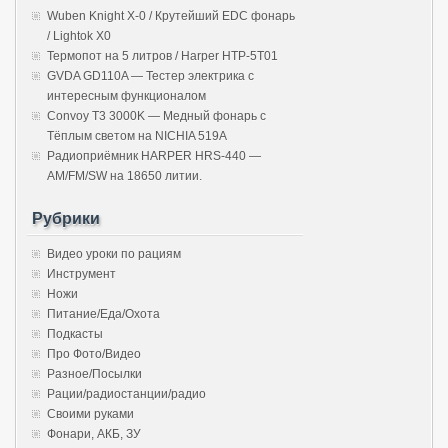
Wuben Knight X-0 / Крутейший EDC фонарь
/ Lightok X0
Термопот на 5 литров / Harper HTP-5T01
GVDA GD110A — Тестер электрика с
интересным функционалом
Convoy T3 3000K — Медный фонарь с
Тёплым светом на NICHIA 519A
Радиоприёмник HARPER HRS-440 —
AM/FM/SW на 18650 литии.
Рубрики
Видео уроки по рациям
Инструмент
Ножи
Питание/Еда/Охота
Подкасты
Про Фото/Видео
Разное/Посылки
Рации/радиостанции/радио
Своими руками
Фонари, АКБ, ЗУ