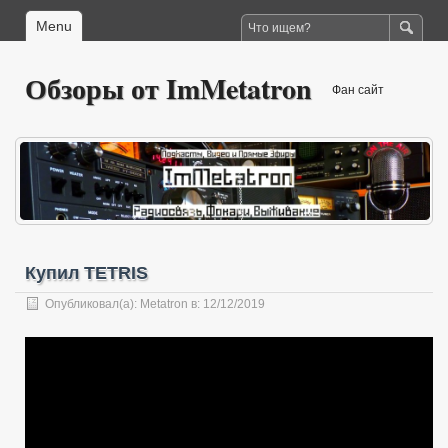
Menu
Обзоры от ImMetatron
Фан сайт
Купил TETRIS
Опубликовал(а):
Metatron
в: 12/12/2019