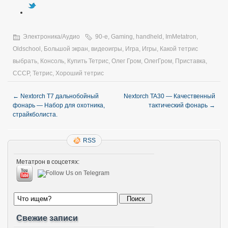
Электроника/Аудио
90-е
,
Gaming
,
handheld
,
ImMetatron
,
Oldschool
,
Большой экран
,
видеоигры
,
Игра
,
Игры
,
Какой тетрис
выбрать
,
Консоль
,
Купить Тетрис
,
Олег Гром
,
ОлегГром
,
Приставка
,
СССР
,
Тетрис
,
Хороший тетрис
←
Nextorch T7 дальнобойный
Nextorch TA30 — Качественный
фонарь — Набор для охотника,
тактический фонарь
→
страйкболиста.
RSS
Метатрон в соцсетях:
Свежие записи