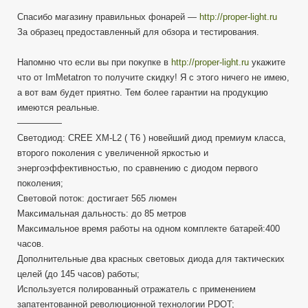
Спасибо магазину правильных фонарей —
http://proper-light.ru
За образец предоставленный для обзора и тестирования.
Напомню что если вы при покупке в
http://proper-light.ru
укажите
что от ImMetatron то получите скидку! Я с этого ничего не имею,
а вот вам будет приятно. Тем более гарантии на продукцию
имеются реальные.
—————
Светодиод: CREE XM-L2 ( T6 ) новейший диод премиум класса,
второго поколения с увеличенной яркостью и
энергоэффективностью, по сравнению с диодом первого
поколения;
Световой поток: достигает 565 люмен
Максимальная дальность: до 85 метров
Максимальное время работы на одном комплекте батарей:400
часов.
Дополнительные два красных световых диода для тактических
целей (до 145 часов) работы;
Используется полированный отражатель с применением
запатентованной революционной технологии PDOT;