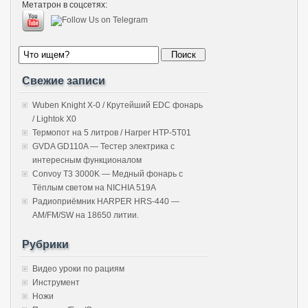
Метатрон в соцсетях:
Свежие записи
Wuben Knight X-0 / Крутейший EDC фонарь
/ Lightok X0
Термопот на 5 литров / Harper HTP-5T01
GVDA GD110A — Тестер электрика с
интересным функционалом
Convoy T3 3000K — Медный фонарь с
Тёплым светом на NICHIA 519A
Радиоприёмник HARPER HRS-440 —
AM/FM/SW на 18650 литии.
Рубрики
Видео уроки по рациям
Инструмент
Ножи