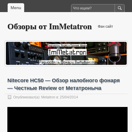
Menu
Обзоры от ImMetatron
Фан сайт
Nitecore HC50 — Обзор налобного фонаря
— Честные Review от Метатроныча
Опубликовал(а):
Metatron
в: 25/04/2014