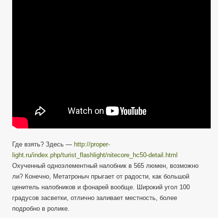
Где взять? Здесь —
http://proper-
light.ru/index.php/turist_flashlight/nitecore_hc50-detail.html
Охученный одноэлементный налобник в 565 люмен, возможно
ли?
Конечно, Метатроныч прыгает от радости, как большой
ценитель налобников и фонарей вообще. Широкий угол 100
градусов засветки, отлично заливает местность, более
подробно в ролике.