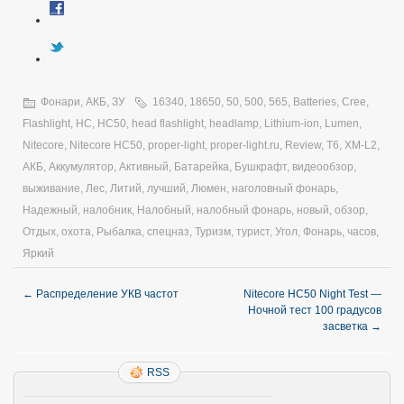
Фонари, АКБ, ЗУ
16340
,
18650
,
50
,
500
,
565
,
Batteries
,
Cree
,
Flashlight
,
HC
,
HC50
,
head flashlight
,
headlamp
,
Lithium-ion
,
Lumen
,
Nitecore
,
Nitecore HC50
,
proper-light
,
proper-light.ru
,
Review
,
T6
,
XM-L2
,
АКБ
,
Аккумулятор
,
Активный
,
Батарейка
,
Бушкрафт
,
видеообзор
,
выживание
,
Лес
,
Литий
,
лучший
,
Люмен
,
наголовный фонарь
,
Надежный
,
налобник
,
Налобный
,
налобный фонарь
,
новый
,
обзор
,
Отдых
,
охота
,
Рыбалка
,
спецназ
,
Туризм
,
турист
,
Угол
,
Фонарь
,
часов
,
Яркий
←
Распределение УКВ частот
Nitecore HC50 Night Test —
Ночной тест 100 градусов
засветка
→
RSS