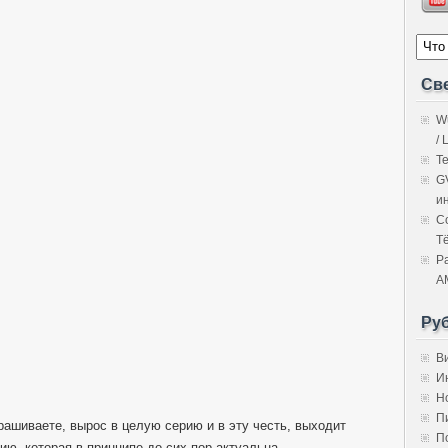
Св
W
/ 
Т
G
и
C
Т
Р
A
Ру
В
И
Н
П
рашиваете, вырос в целую серию и в эту честь, выходит
П
ию, которая в принципе до сих пор актуальна.