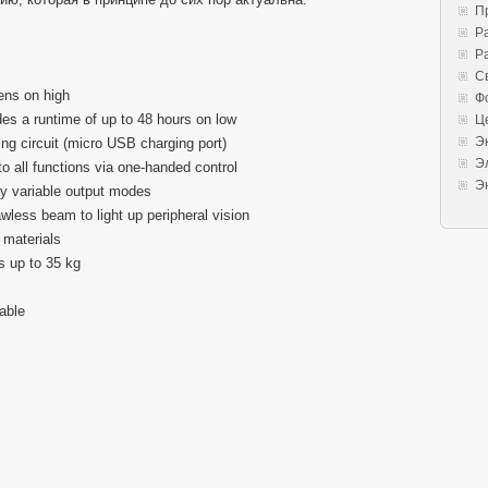
П
Р
Р
С
ens on high
Ф
ides a runtime of up to 48 hours on low
Ц
Э
ging circuit (micro USB charging port)
Э
to all functions via one-handed control
Э
ely variable output modes
wless beam to light up peripheral vision
 materials
s up to 35 kg
able