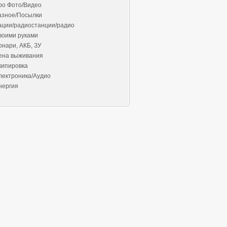
ро Фото/Видео
азное/Посылки
ации/радиостанции/радио
воими руками
онари, АКБ, ЗУ
ена выживания
кипировка
лектроника/Аудио
нергия