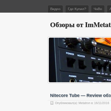
Видео
Где Купил?
ЧаВо
Обзоры от ImMetat
Nitecore Tube — Review об
Опубликовал(а):
Metatron
в: 16/11/2016