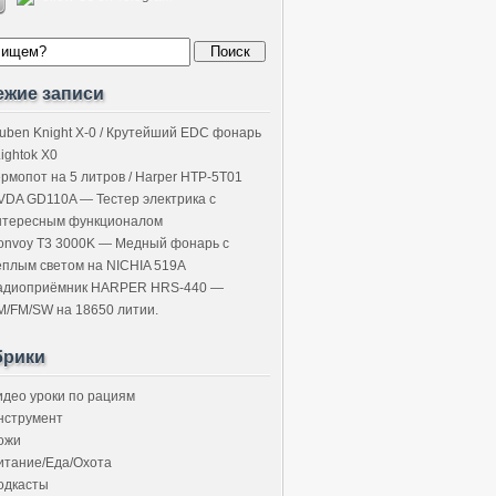
ежие записи
uben Knight X-0 / Крутейший EDC фонарь
Lightok X0
ермопот на 5 литров / Harper HTP-5T01
VDA GD110A — Тестер электрика с
нтересным функционалом
onvoy T3 3000K — Медный фонарь с
ёплым светом на NICHIA 519A
адиоприёмник HARPER HRS-440 —
M/FM/SW на 18650 литии.
брики
идео уроки по рациям
нструмент
ожи
итание/Еда/Охота
одкасты