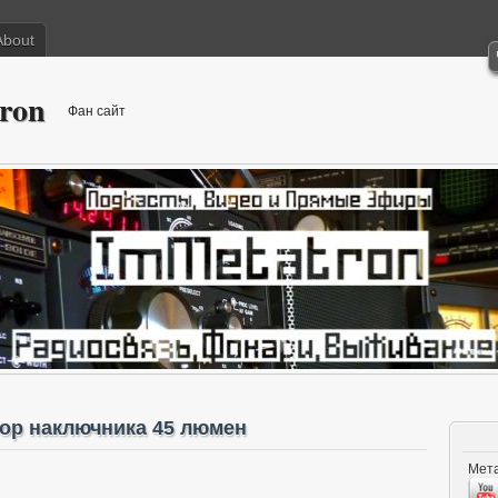
About
ron
Фан сайт
зор наключника 45 люмен
Мета