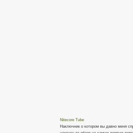
Nitecore Tube
Наключник о котором вы давно меня сп
наконец-то обзор на самую первую верс