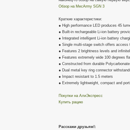
Обзор на MecArmy SGN 3
Краткие характеристики:
● High performance LED produces 45 lum
● Built-in rechargeable Li-ion battery prov
● Integrated intelligent Li-ion battery char
● Single multi-stage switch offers access 
● Features 2 brightness levels and infinit
● Features extremely wide 100 degrees fla
● Constructed from durable Polycarbonate
● Dual metal key ring connector withstand
● Impact resistant to 1.5 meters
● Extremely lightweight, compact and port
Покупки на АлиЭкспресс
Купить рацию
Расскажи друзьям!: