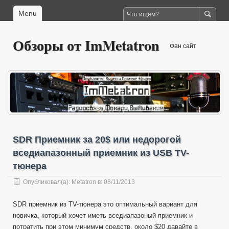
Menu
Обзоры от ImMetatron
Фан сайт
SDR Приемник за 20$ или недорогой
вседиапазонный приемник из USB TV-
тюнера
Опубликовал(а):
Metatron
в: 08/11/2013
SDR приемник из TV-тюнера это оптимальный вариант для
новичка, который хочет иметь вседиапазоный приемник и
потратить при этом минимум средств, около $20 давайте в