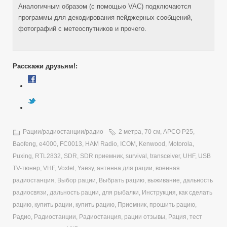
Аналогичным образом (с помощью VAC) подключаются
программы для декодирования пейджерных сообщений,
фотографий с метеоспутников и прочего.
Расскажи друзьям!:
Рации/радиостанции/радио
2 метра
,
70 см
,
APCO P25
,
Baofeng
,
e4000
,
FC0013
,
HAM Radio
,
ICOM
,
Kenwood
,
Motorola
,
Puxing
,
RTL2832
,
SDR
,
SDR приемник
,
survival
,
transceiver
,
UHF
,
USB
TV-тюнер
,
VHF
,
Voxtel
,
Yaesy
,
антенна для рации
,
военная
радиостанция
,
Выбор рации
,
Выбрать рацию
,
выживание
,
дальность
радиосвязи
,
дальность рации
,
для рыбалки
,
Инструкция
,
как сделать
рацию
,
купить рации
,
купить рацию
,
Приемник
,
прошить рацию
,
Радио
,
Радиостанции
,
Радиостанция
,
рации отзывы
,
Рация
,
тест