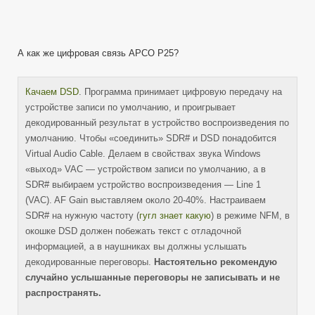
А как же цифровая связь APCO P25?
Качаем DSD
. Программа принимает цифровую передачу на
устройстве записи по умолчанию, и проигрывает
декодированный результат в устройство воспроизведения по
умолчанию. Чтобы «соединить» SDR# и DSD понадобится
Virtual Audio Cable. Делаем в свойствах звука Windows
«выход» VAC — устройством записи по умолчанию, а в
SDR# выбираем устройство воспроизведения — Line 1
(VAC). AF Gain выставляем около 20-40%. Настраиваем
SDR# на нужную частоту (
гугл знает какую
) в режиме NFM, в
окошке DSD должен побежать текст с отладочной
информацией, а в наушниках вы должны услышать
декодированные переговоры.
Настоятельно рекомендую
случайно услышанные переговоры не записывать и не
распространять.