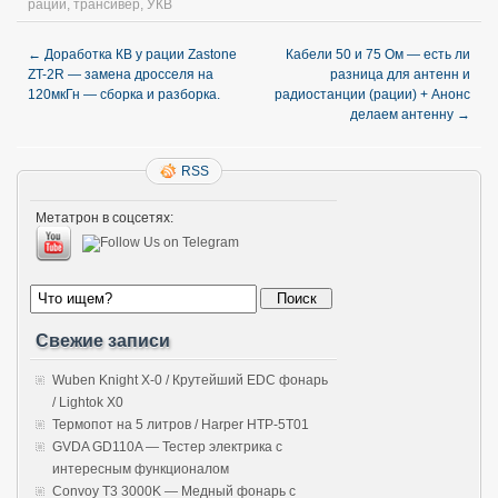
рации
,
трансивер
,
УКВ
←
Доработка КВ у рации Zastone
Кабели 50 и 75 Ом — есть ли
ZT-2R — замена дросселя на
разница для антенн и
120мкГн — сборка и разборка.
радиостанции (рации) + Анонс
делаем антенну
→
RSS
Метатрон в соцсетях:
Свежие записи
Wuben Knight X-0 / Крутейший EDC фонарь
/ Lightok X0
Термопот на 5 литров / Harper HTP-5T01
GVDA GD110A — Тестер электрика с
интересным функционалом
Convoy T3 3000K — Медный фонарь с