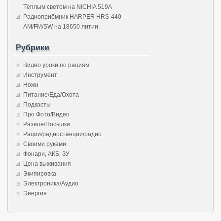
Тёплым светом на NICHIA 519A
Радиоприёмник HARPER HRS-440 —
AM/FM/SW на 18650 литии.
Рубрики
Видео уроки по рациям
Инструмент
Ножи
Питание/Еда/Охота
Подкасты
Про Фото/Видео
Разное/Посылки
Рации/радиостанции/радио
Своими руками
Фонари, АКБ, ЗУ
Цена выживания
Экипировка
Электроника/Аудио
Энергия