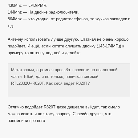
430Mhz — LPD/PMR.
144Mhz — На двойке радиолюбители.
864Mhz — что угодно, от радиотелефонов, то жучков закладок и
т.д.
Антенну использовать лучше другую, штатная не очень хорошо
подойдет. И ещё, если хотите слушать двойку (143-174МГц) к
примеру то антенну под неё и делайте.
Метатроныч, огромная просьба: просвети по аналоговой
части. Ебэй, да и не только, напичкан связкой
RTL2832U+R820T. Как себя ведёт R820T?
Отлично подойдет R820T даже дешевле выйдет, так смело
можно искать и по этому запросу. Спасибо друзья, что
напомнили про него.