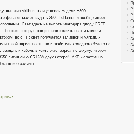
П
Р
у, выкатил skilhunt в лице новой модели H300.
Р
о фонаря, может выдать 2500 led lumen и вообще имеет
С
исполнение. Свет здесь на высоте благодаря диоду CREE
Ф
TIR оптике которую они решили ставить на эти модели.
Ц
ором, но с TIR свет получается заливной и мягкий. Я
Э
ли такой вариант есть, но и любители холодного белого не
Э
B зарядный кабель в комплекте, вариант с аккумулятором
Э
18650 лития либо CR123A двух батарей. АКБ желательно
ботали все режимы.
стримах
.