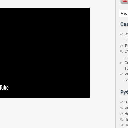
Св
W
/ 
Т
G
и
C
Т
Р
A
Ру
В
И
Н
П
П