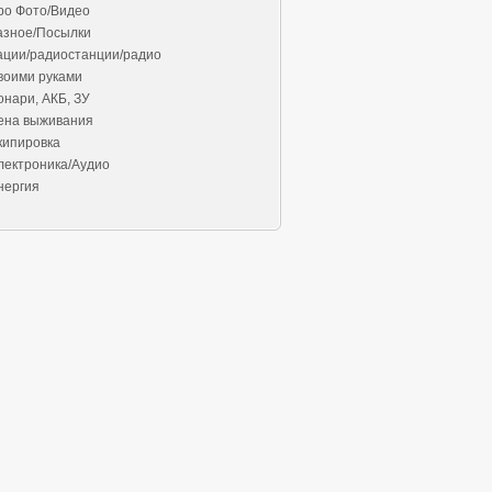
ро Фото/Видео
азное/Посылки
ации/радиостанции/радио
воими руками
онари, АКБ, ЗУ
ена выживания
кипировка
лектроника/Аудио
нергия