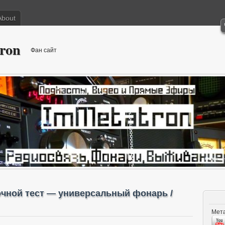
About
ron
Фан сайт
очной тест — универсальный фонарь /
Мета