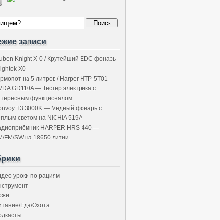
ежие записи
uben Knight X-0 / Крутейший EDC фонарь
Lightok X0
ермопот на 5 литров / Harper HTP-5T01
VDA GD110A — Тестер электрика с
нтересным функционалом
onvoy T3 3000K — Медный фонарь с
ёплым светом на NICHIA 519A
адиоприёмник HARPER HRS-440 —
M/FM/SW на 18650 литии.
брики
идео уроки по рациям
нструмент
ожи
итание/Еда/Охота
одкасты