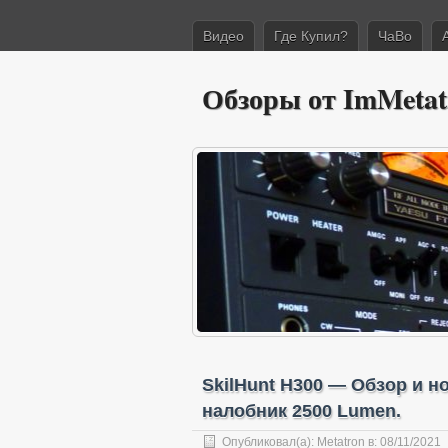
Видео
Где Купил?
ЧаВо
Обзоры от ImMetat
SkilHunt H300 — Обзор и н
налобник 2500 Lumen.
Опубликовал(а):
Metatron
в: 08/11/2021