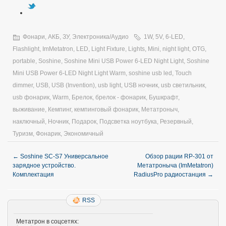
Фонари, АКБ, ЗУ
,
Электроника/Аудио
1W
,
5V
,
6-LED
,
Flashlight
,
ImMetatron
,
LED
,
Light Fixture
,
Lights
,
Mini
,
night light
,
OTG
,
portable
,
Soshine
,
Soshine Mini USB Power 6-LED Night Light
,
Soshine
Mini USB Power 6-LED Night Light Warm
,
soshine usb led
,
Touch
dimmer
,
USB
,
USB (Invention)
,
usb light
,
USB ночник
,
usb светильник
,
usb фонарик
,
Warm
,
Брелок
,
брелок - фонарик
,
Бушкрафт
,
выживание
,
Кемпинг
,
кемпинговый фонарик
,
Метатроныч
,
наключный
,
Ночник
,
Подарок
,
Подсветка ноутбука
,
Резервный
,
Туризм
,
Фонарик
,
Экономичный
←
Soshine SC-S7 Универсальное
Обзор рации RP-301 от
зарядное устройство.
Метатроныча (ImMetatron)
Комплектация
RadiusPro радиостанция
→
RSS
Метатрон в соцсетях: