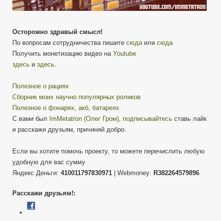
Осторожно здравый смысл!
По вопросам сотрудничества пишите
сюда
или
сюда
Получить монетизацию видео на
Youtube
здесь
и
здесь
.
Полезное о рациях
Сборник моих научно популярных роликов
Полезное о фонарях, акб, батареях
С вами был
ImMetatron (Олег Гром)
,
подписывайтесь
ставь лайк
и расскажи друзьям, причиняй добро.
Если вы хотите помочь проекту, то можете перечислить любую
удобную для вас сумму
Яндекс Деньги:
410011797830971
| Webmoney:
R382264579896
Расскажи друзьям!: