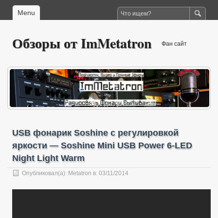
Menu
Обзоры от ImMetatron
Фан сайт
USB фонарик Soshine с регулировкой
яркости — Soshine Mini USB Power 6-LED
Night Light Warm
Опубликовал(а):
Metatron
в: 03/11/2014