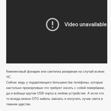
Кемпинговый фонарик или светилка резервная на случай всяких
ЧС.
Сейчас ведь у подавляющего большинства телефоны, которые
настолько прожорливые что требуют носить с собой повербанки,
да и вобоще кругом USB порты в любом устройстве. А если что
то всегда можно OTG кабель заюзать и получить лучик света в
темном царстве.