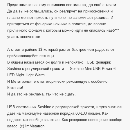
Представляю вашему вниманию светильник, да ещё с тачем.
Да да вы не ослышались, он реагирует на прикосновения и
плавно меняет яркость ну и конечно запоминает режимы. И
пригодиться от фонарика ночника в полатке, до вполне
приличного фонаря с которым можно идти не опасаясь наеб***
упасть конечно же.
А стоит в районе 1$ который растет быстрее чем радость от
приближающейся пятницы.
В общем называется он долго и непонятно : USB фонарик
Soshine с регулировкой яркости — Soshine Mini USB Power 6-
LED Night Light Warm
И Метатроныч его категорически рекомендует, особенно
Котонам!
И да это не реклама, так что не сцать.
USB светильник Soshine с регулировкой яркости, штука знатная
дает на максимуме наверное порядка 60-100 люмен. Как
подарок так вообще зачетная. Как резервное освещение вообще
класс. (с) ImMetatron