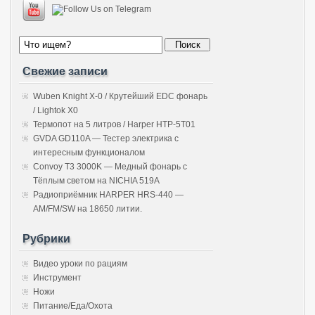
Свежие записи
Wuben Knight X-0 / Крутейший EDC фонарь
/ Lightok X0
Термопот на 5 литров / Harper HTP-5T01
GVDA GD110A — Тестер электрика с
интересным функционалом
Convoy T3 3000K — Медный фонарь с
Тёплым светом на NICHIA 519A
Радиоприёмник HARPER HRS-440 —
AM/FM/SW на 18650 литии.
Рубрики
Видео уроки по рациям
Инструмент
Ножи
Питание/Еда/Охота