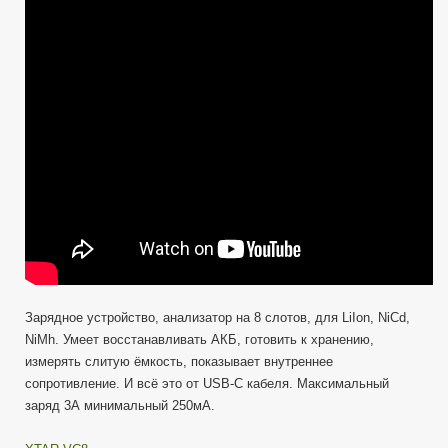
Зарядное устройство, анализатор на 8 слотов, для LiIon, NiCd,
NiMh. Умеет восстанавливать АКБ, готовить к хранению,
измерять слитую ёмкость, показывает внутреннее
сопротивление. И всё это от USB-C кабеля. Максимальный
заряд 3А минимальный 250мА.