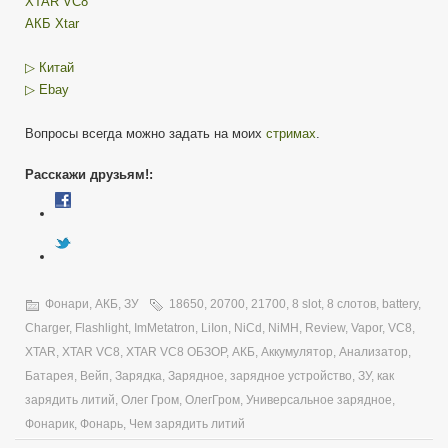
XTAR VC8
АКБ Xtar
▷ Китай
▷ Ebay
Вопросы всегда можно задать на моих
стримах
.
Расскажи друзьям!:
Фонари, АКБ, ЗУ
18650
,
20700
,
21700
,
8 slot
,
8 слотов
,
battery
,
Charger
,
Flashlight
,
ImMetatron
,
LiIon
,
NiCd
,
NiMH
,
Review
,
Vapor
,
VC8
,
XTAR
,
XTAR VC8
,
XTAR VC8 ОБЗОР
,
АКБ
,
Аккумулятор
,
Анализатор
,
Батарея
,
Вейп
,
Зарядка
,
Зарядное
,
зарядное устройство
,
ЗУ
,
как
зарядить литий
,
Олег Гром
,
ОлегГром
,
Универсальное зарядное
,
Фонарик
,
Фонарь
,
Чем зарядить литий