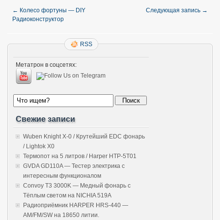
←
Колесо фортуны — DIY
Следующая запись
→
Радиоконструктор
RSS
Метатрон в соцсетях:
Свежие записи
Wuben Knight X-0 / Крутейший EDC фонарь
/ Lightok X0
Термопот на 5 литров / Harper HTP-5T01
GVDA GD110A — Тестер электрика с
интересным функционалом
Convoy T3 3000K — Медный фонарь с
Тёплым светом на NICHIA 519A
Радиоприёмник HARPER HRS-440 —
AM/FM/SW на 18650 литии.