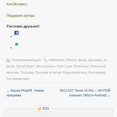
АлиЭкспресс
Поддержи автора
Расскажи друзьям!:
Электроника/Аудио
ImMetatron
,
Review
,
Вещи
,
Дешевые
,
из
китая
,
Китай Рулит
,
Метатроныч
,
Олег Гром
,
Полезные
,
Полезные
мелочки
,
Посылка
,
Посылки из китая
,
Радиолюбитель
,
Распаковка
,
Распаковочкинг
←
Xiaomi РАЦИЯ : Новая
TECLAST Tbook 16 Pro — КРУТОЙ
прошивка
планшет (W10 и Android)
→
RSS