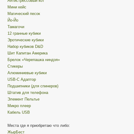
Антистрессовый кот
Мини кейс
Магический песок
Йо-Йо
Тамагочи
12 гранные кубики
Эротические кубики
Набор кубиков D&D
Шит Капитан Америка
Брелок «Черепашка ниндзя»
Стикеры
Алюминиевые кубики
USB-C Адаптор
Подшипники (для спинеров)
Штатив для телефона
Элемент Пельтье
Микро плеер
Кабель USB
Места где я приобретаю что либо:
ЖырБест