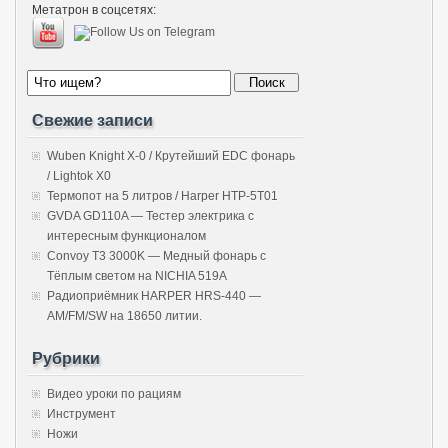
Метатрон в соцсетях:
Свежие записи
Wuben Knight X-0 / Крутейший EDC фонарь
/ Lightok X0
Термопот на 5 литров / Harper HTP-5T01
GVDA GD110A — Тестер электрика с
интересным функционалом
Convoy T3 3000K — Медный фонарь с
Тёплым светом на NICHIA 519A
Радиоприёмник HARPER HRS-440 —
AM/FM/SW на 18650 литии.
Рубрики
Видео уроки по рациям
Инструмент
Ножи