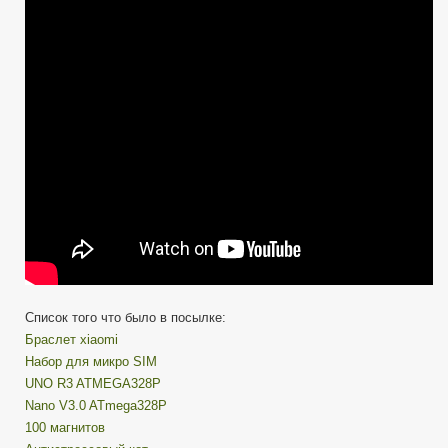
Список того что было в посылке:
Браслет xiaomi
Набор для микро SIM
UNO R3 ATMEGA328P
Nano V3.0 ATmega328P
100 магнитов