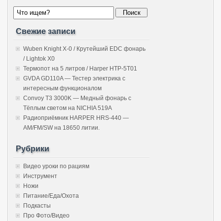
Свежие записи
Wuben Knight X-0 / Крутейший EDC фонарь
/ Lightok X0
Термопот на 5 литров / Harper HTP-5T01
GVDA GD110A — Тестер электрика с
интересным функционалом
Convoy T3 3000K — Медный фонарь с
Тёплым светом на NICHIA 519A
Радиоприёмник HARPER HRS-440 —
AM/FM/SW на 18650 литии.
Рубрики
Видео уроки по рациям
Инструмент
Ножи
Питание/Еда/Охота
Подкасты
Про Фото/Видео