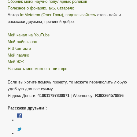
Сборник моих научно популярных роликов
Полезное о фонарях, акб, батареях
Автор
ImMetatron (Олег Гром)
,
подписывайтесь
ставь лайк и
расскажи друзьям, причиняй добро.
Мой канал на YouTube
Мой лайв-канал
Я ВКонтакте
Мой паблик
Мой ЖЖ
Написать мне можно в твиттере
Если вы хотите помочь проекту, то можете перечислить любую
удобную для вас сумму
Яндекс Деньги:
410011797830971
| Webmoney:
R382264579896
Расскажи друзьям!: