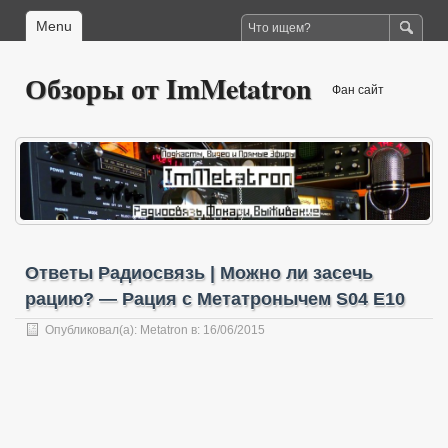
Menu
Обзоры от ImMetatron
Фан сайт
Ответы Радиосвязь | Можно ли засечь
рацию? — Рация с Метатронычем S04 E10
Опубликовал(а):
Metatron
в: 16/06/2015