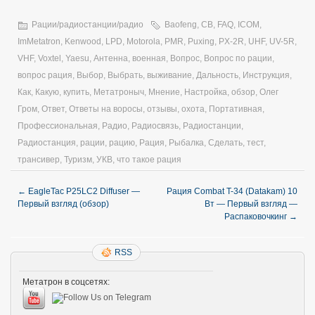
Рации/радиостанции/радио
Baofeng
,
CB
,
FAQ
,
ICOM
,
ImMetatron
,
Kenwood
,
LPD
,
Motorola
,
PMR
,
Puxing
,
PX-2R
,
UHF
,
UV-5R
,
VHF
,
Voxtel
,
Yaesu
,
Антенна
,
военная
,
Вопрос
,
Вопрос по рации
,
вопрос рация
,
Выбор
,
Выбрать
,
выживание
,
Дальность
,
Инструкция
,
Как
,
Какую
,
купить
,
Метатроныч
,
Мнение
,
Настройка
,
обзор
,
Олег
Гром
,
Ответ
,
Ответы на воросы
,
отзывы
,
охота
,
Портативная
,
Профессиональная
,
Радио
,
Радиосвязь
,
Радиостанции
,
Радиостанция
,
рации
,
рацию
,
Рация
,
Рыбалка
,
Сделать
,
тест
,
трансивер
,
Туризм
,
УКВ
,
что такое рация
←
EagleTac P25LC2 Diffuser —
Рация Combat T-34 (Datakam) 10
Первый взгляд (обзор)
Вт — Первый взгляд —
Распаковочкинг
→
RSS
Метатрон в соцсетях: