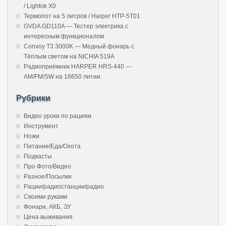
/ Lightok X0
Термопот на 5 литров / Harper HTP-5T01
GVDA GD110A — Тестер электрика с
интересным функционалом
Convoy T3 3000K — Медный фонарь с
Тёплым светом на NICHIA 519A
Радиоприёмник HARPER HRS-440 —
AM/FM/SW на 18650 литии.
Рубрики
Видео уроки по рациям
Инструмент
Ножи
Питание/Еда/Охота
Подкасты
Про Фото/Видео
Разное/Посылки
Рации/радиостанции/радио
Своими руками
Фонари, АКБ, ЗУ
Цена выживания