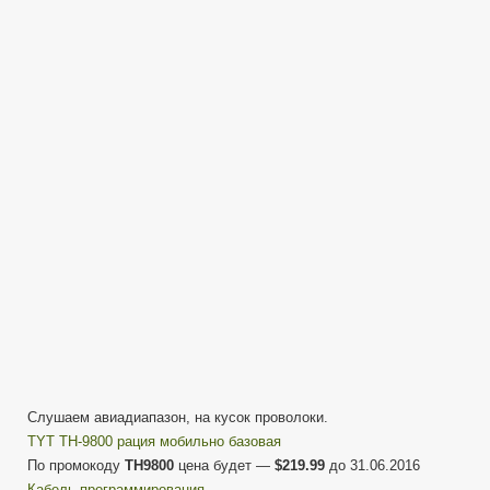
на
TYT
TH-
9800
—
Рация
выживальщика
Слушаем авиадиапазон, на кусок проволоки.
TYT TH-9800 рация мобильно базовая
По промокоду
TH9800
цена будет —
$219.99
до 31.06.2016
Кабель программирования