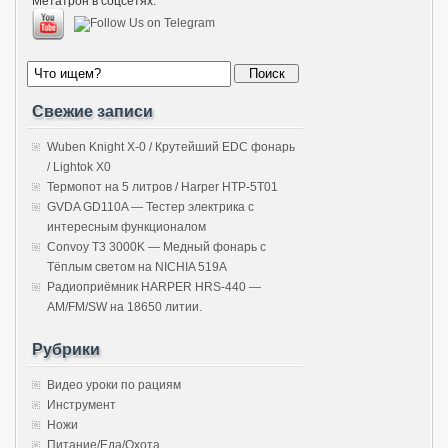
Метатрон в соцсетях:
Свежие записи
Wuben Knight X-0 / Крутейший EDC фонарь
/ Lightok X0
Термопот на 5 литров / Harper HTP-5T01
GVDA GD110A — Тестер электрика с
интересным функционалом
Convoy T3 3000K — Медный фонарь с
Тёплым светом на NICHIA 519A
Радиоприёмник HARPER HRS-440 —
AM/FM/SW на 18650 литии.
Рубрики
Видео уроки по рациям
Инструмент
Ножи
Питание/Еда/Охота