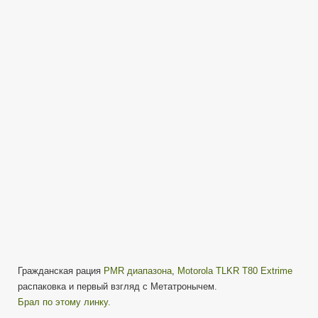
Motorola
TLKR
T80
Extrime
—
первый
взгляд
с
Метатронычем.
Гражданская рация
PMR диапазона
,
Motorola TLKR T80 Extrime
распаковка и первый взгляд с Метатронычем.
Брал по этому линку.