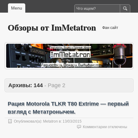
Menu
Обзоры от ImMetatron
Фан сайт
Архивы:
144
- Page 2
Рация Motorola TLKR T80 Extrime — первый
взгляд с Метатронычем.
Опубликовал(а):
Metatron
в:
13/03/2015
к
Комментарии
отключены
записи
Рация