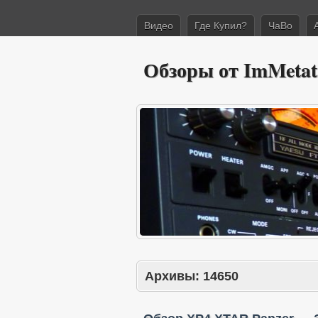
Видео
Где Купил?
ЧаВо
Обзоры от ImMetat
Архивы:
14650