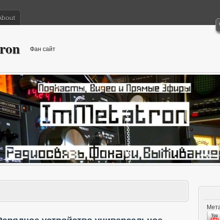
About
ron
Фан сайт
Мета