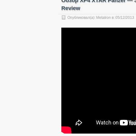
Обзор XP4 XTAR Panzer — 
Review
Опубликовал(а):
Metatron
в:
05/12/2013