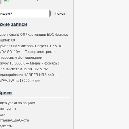
ежие записи
uben Knight X-0 / Крутейший EDC фонарь
Lightok X0
ермопот на 5 литров / Harper HTP-5T01
VDA GD110A — Тестер электрика с
нтересным функционалом
onvoy T3 3000K — Медный фонарь с
ёплым светом на NICHIA 519A
адиоприёмник HARPER HRS-440 —
M/FM/SW на 18650 литии.
брики
идео уроки по рациям
нструмент
ожи
итание/Еда/Охота
одкасты