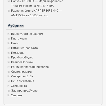
Convoy T3 3000K — Медный фонарь с
Тёплым светом на NICHIA 519A
Радиоприёмник HARPER HRS-440 —
AM/FM/SW на 18650 литии.
Рубрики
Видео уроки по рациям
Инструмент
Ножи
Питание/Еда/Охота
Подкасты
Про Фото/Видео
Разное/Посылки
Рации/радиостанции/радио
Своими руками
Фонари, АКБ, ЗУ
Цена выживания
Экипировка
Электроника/Аудио
Энергия