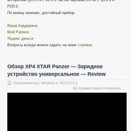
PD3.0
По моему мнению, достойный прибор.
Ваша поддержка
Мой Patreon
Яндекс деньги
Вопросы всегда можно задать на моих
стримах
.
Обзор XP4 XTAR Panzer — Зарядное
устройство универсальное — Review
Опубликовал(а):
Metatron
в:
05/12/2013
к
Комментарии
отключены
записи
Обзор
XP4
XTAR
Panzer
—
Зарядное
устройство