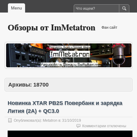
Menu
Обзоры от ImMetatron
Фан сайт
Архивы:
18700
Новинка XTAR PB2S Повербанк и зарядка
Лития (2А) + QC3.0
Опубликовал(а):
Metatron
в:
31/10/2019
к
Комментарии
отключены
записи
Новинка