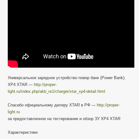
универсальное
—
Review
Универсальное зарядное устройство повер банк (Power Bank).
XP4 XTAR —
http://proper-
light.ru/index.php/akb_re1/charger/xtar_xp4-detail.html
Спасибо официальному дилеру XTAR в РФ —
http://proper-
light.ru
за предоставленное на тестирование и обзор ЗУ XP4 XTAR
Характеристики