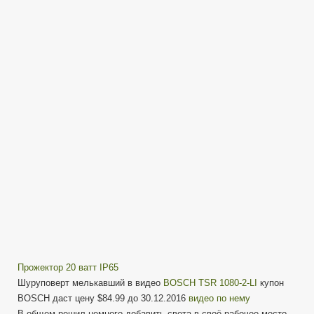
на
диоде
20Вт
с
IP65
/
20W
LED
Flood
Light
/
Свет
для
рабочего
места
Прожектор 20 ватт IP65
Шуруповерт мелькавший в видео
BOSCH TSR 1080-2-LI
купон
BOSCH даст цену $84.99 до 30.12.2016
видео по нему
В общем решил немного добавить света в своё рабочее место,