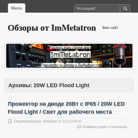
Menu
Обзоры от ImMetatron
Фан сайт
Архивы:
20W LED Flood Light
Прожектор на диоде 20Вт с IP65 / 20W LED
Flood Light / Свет для рабочего места
Опубликовал(а):
Metatron
в:
11/12/2016
к
Комментарии
отключены
записи
Прожектор