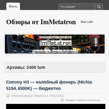
Menu
Обзоры от ImMetatron
Фан сайт
Архивы:
2400 lum
Convoy H3 — налобный фонарь (Nichia
519A 4500K) — бюджетно
Опубликовал(а):
Metatron
в:
06/12/2022
к
Комментарии
отключены
записи
Convoy