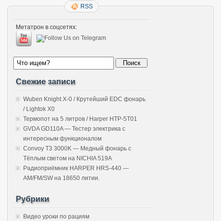
RSS
Метатрон в соцсетях:
Свежие записи
Wuben Knight X-0 / Крутейший EDC фонарь
/ Lightok X0
Термопот на 5 литров / Harper HTP-5T01
GVDA GD110A — Тестер электрика с
интересным функционалом
Convoy T3 3000K — Медный фонарь с
Тёплым светом на NICHIA 519A
Радиоприёмник HARPER HRS-440 —
AM/FM/SW на 18650 литии.
Рубрики
Видео уроки по рациям