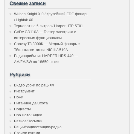
Свежие записи
Wuben Knight X-0 / Крутейший EDC фонарь
/ Lightok X0
Термопот на 5 литров / Harper HTP-5T01
GVDA GD110A — Тестер электрика с
интересным функционалом
Convoy T3 3000K — Медный фонарь с
Тёплым светом на NICHIA 519A
Радиоприёмник HARPER HRS-440 —
AM/FM/SW на 18650 литии.
Рубрики
Видео уроки по рациям
Инструмент
Ножи
Питание/Еда/Охота
Подкасты
Про Фото/Видео
Разное/Посылки
Рации/радиостанции/радио
Своими руками