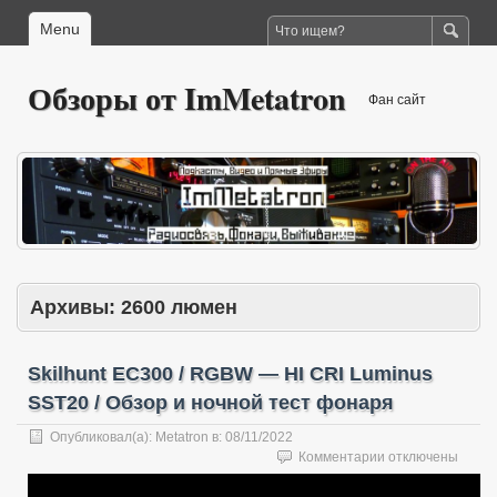
Menu
Обзоры от ImMetatron
Фан сайт
Архивы:
2600 люмен
Skilhunt EC300 / RGBW — HI CRI Luminus
SST20 / Обзор и ночной тест фонаря
Опубликовал(а):
Metatron
в:
08/11/2022
к
Комментарии
отключены
записи
Skilhunt