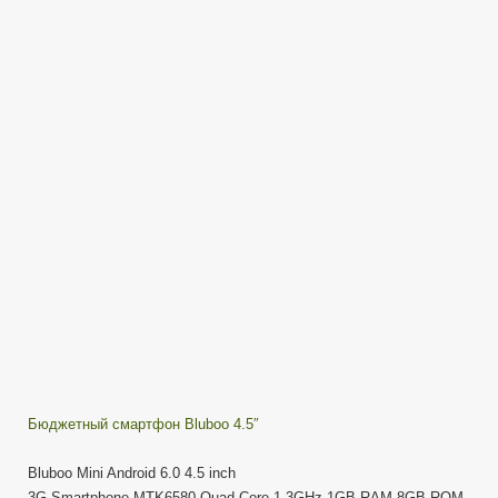
Mini
—
Антикризисный
бюджетный
смартфон
—
Превью
Бюджетный смартфон Bluboo 4.5″
Bluboo Mini Android 6.0 4.5 inch
3G Smartphone MTK6580 Quad Core 1.3GHz 1GB RAM 8GB ROM