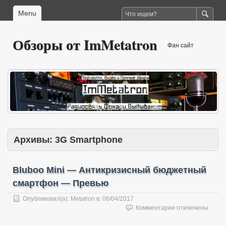
Menu
Обзоры от ImMetatron
Фан сайт
Архивы:
3G Smartphone
Bluboo Mini — Антикризисный бюджетный
смартфон — Превью
Опубликовал(а):
Metatron
в:
06/04/2017
к
Комментарии
отключены
записи
Bluboo