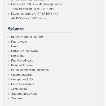
Convoy T3 3000K — Медный фонарь с
Тёплым светом на NICHIA 519A
Радиоприёмник HARPER HRS-440 —
AM/FM/SW на 18650 литии.
Рубрики
Видео уроки по рациям
Инструмент
Ножи
Питание/Еда/Охота
Подкасты
Про Фото/Видео
Разное/Посылки
Рации/радиостанции/радио
Своими руками
Фонари, АКБ, ЗУ
Цена выживания
Экипировка
Электроника/Аудио
Энергия