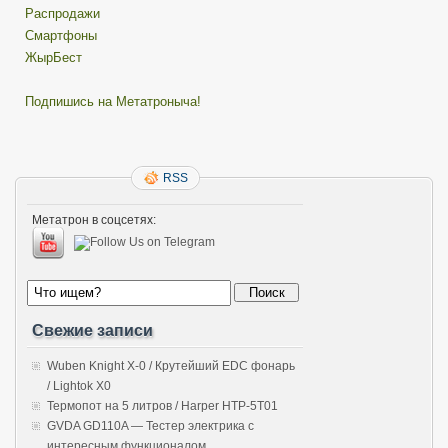
Распродажи
Смартфоны
ЖырБест
Подпишись на Метатроныча!
RSS
Метатрон в соцсетях:
Свежие записи
Wuben Knight X-0 / Крутейший EDC фонарь
/ Lightok X0
Термопот на 5 литров / Harper HTP-5T01
GVDA GD110A — Тестер электрика с
интересным функционалом