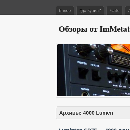
Видео
Где Купил?
ЧаВо
Обзоры от ImMetat
Архивы:
4000 Lumen