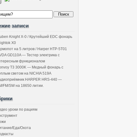
ежие записи
uben Knight X-0 / Крутейший EDC фонарь
Lightok X0
ермопот на 5 литров / Harper HTP-5T01
VDA GD110A — Тестер электрика с
нтересным функционалом
onvoy T3 3000K — Медный фонарь с
ёплым светом на NICHIA 519A
адиоприёмник HARPER HRS-440 —
M/FM/SW на 18650 литии.
брики
идео уроки по рациям
нструмент
ожи
итание/Еда/Охота
одкасты