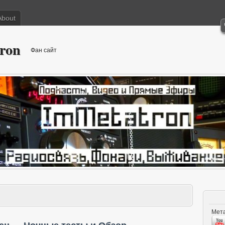
About
ron
Фан сайт
Мета