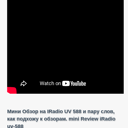
штатной
антенны
радиостанции
iRadio
UV588
(SWR
тест)
Мини Обзор на IRadio UV 588 и пару слов,
как подхожу к обзорам. mini Review iRadio
uv-588