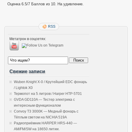
Оценка 6.5/7 Баллов из 10. На удивление.
RSS
Метатрон в соцсетях:
Свежие записи
Wuben Knight X-0 / Крутейший EDC фонарь
/ Lightok X0
Термопот на 5 литров / Harper HTP-5T01
GVDA GD110A — Тестер электрика с
интересным функционалом
Convoy T3 3000K — Медный фонарь с
Тёплым светом на NICHIA 519A
Радиоприёмник HARPER HRS-440 —
AM/FM/SW на 18650 литии.