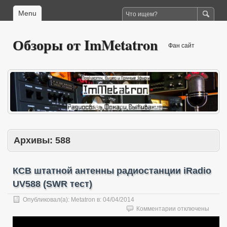
Menu
Обзоры от ImMetatron
Фан сайт
Архивы:
588
КСВ штатной антенны радиостанции iRadio
UV588 (SWR тест)
Опубликовал(а):
Metatron
в:
04/04/2014
к
Комментарии
отключены
записи
КСВ