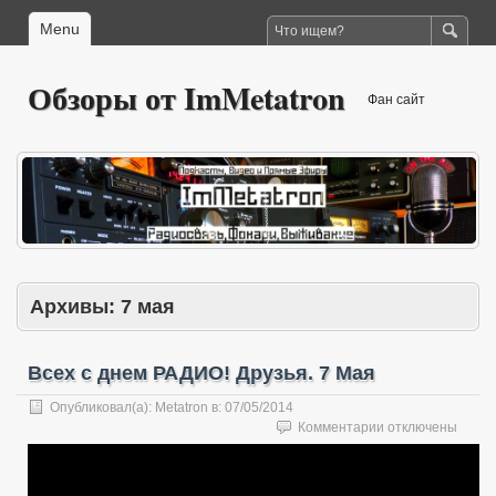
Menu
Обзоры от ImMetatron
Фан сайт
Архивы:
7 мая
Всех с днем РАДИО! Друзья. 7 Мая
Опубликовал(а):
Metatron
в:
07/05/2014
к
Комментарии
отключены
записи
Всех
с