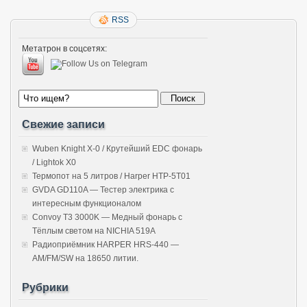
RSS
Метатрон в соцсетях:
Свежие записи
Wuben Knight X-0 / Крутейший EDC фонарь
/ Lightok X0
Термопот на 5 литров / Harper HTP-5T01
GVDA GD110A — Тестер электрика с
интересным функционалом
Convoy T3 3000K — Медный фонарь с
Тёплым светом на NICHIA 519A
Радиоприёмник HARPER HRS-440 —
AM/FM/SW на 18650 литии.
Рубрики