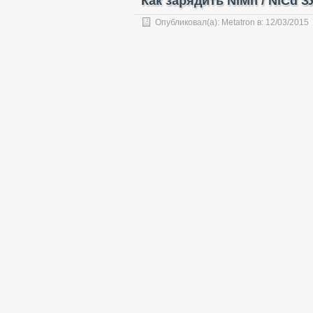
Как зарядить NiMh / NiCd 
Опубликовал(а):
Metatron
в:
12/03/2015