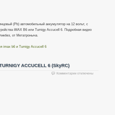
инцовый (Pb) автомобильный аккумулятор на 12 вольт, с
ойства iMAX B6 или Turnigy Accucell 6. Подробная видео
 ликбез, от Метатроныча.
 imax b6 и Turnigy Accucell 6
 TURNIGY ACCUCELL 6 (SkyRC)
к
Комментарии
отключены
записи
Инструкция
для
IMAX
B6
и
TURNIGY
ACCUCELL
6