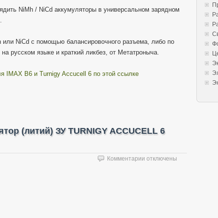
П
арядить NiMh / NiCd аккумуляторы в универсальном зарядном
Р
.
Р
С
h или NiCd с помощью балансировочного разъема, либо по
Ф
 на русском языке и краткий ликбез, от Метатроныча.
Ц
Э
Э
я IMAX B6 и Turnigy Accucell 6 по этой ссылке
Э
лятор (литий) ЗУ TURNIGY ACCUCELL 6
к
Комментарии
отключены
записи
Как
зарядить
LiIon
аккумулятор
(литий)