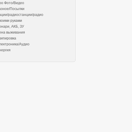
ро Фото/Видео
азное/Посылки
ации/радиостанции/радио
воими руками
онари, АКБ, ЗУ
ена выживания
кипировка
лектроника/Аудио
нергия