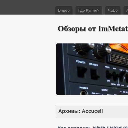
Видео
Где Купил?
ЧаВо
Обзоры от ImMetat
Архивы:
Accucell