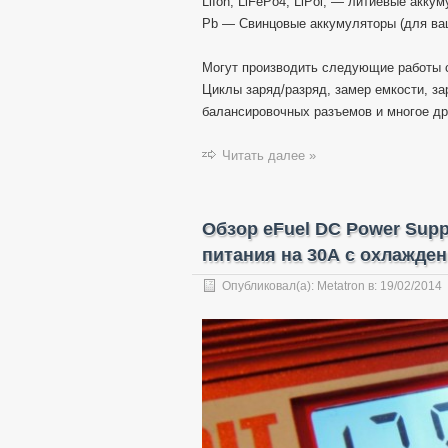
LiIon, LiFePo4, LiPol, — литиевые аккуму
Pb — Свинцовые аккумуляторы (для ваш
Могут производить следующие работы 
Циклы заряд/разряд, замер емкости, за
балансировочных разъемов и многое др
Читать далее »
Обзор eFuel DC Power Sup
питания на 30А с охлажде
Опубликовал(а):
Metatron
в:
19/02/2014