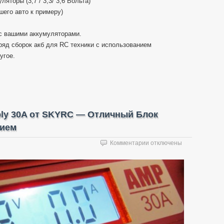
ляторы (3,7 / 3,3/ 3,6 Вольта)
его авто к примеру)
с вашими аккумуляторами.
ряд сборок акб для RC техники с использованием
угое.
ply 30A от SKYRC — Отличный Блок
нием
к
Комментарии
отключены
записи
Обзор
eFuel
DC
Power
Supply
30A
от
SKYRC