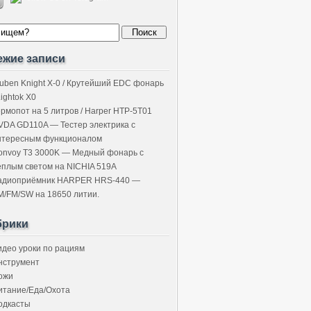
ежие записи
uben Knight X-0 / Крутейший EDC фонарь
Lightok X0
ермопот на 5 литров / Harper HTP-5T01
VDA GD110A — Тестер электрика с
нтересным функционалом
onvoy T3 3000K — Медный фонарь с
ёплым светом на NICHIA 519A
адиоприёмник HARPER HRS-440 —
M/FM/SW на 18650 литии.
брики
идео уроки по рациям
нструмент
ожи
итание/Еда/Охота
одкасты