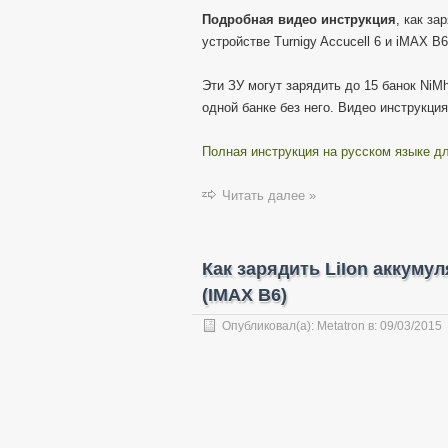
Подробная видео инструкция
, как з
устройстве Turnigy Accucell 6 и iMAX B6
Эти ЗУ могут зарядить до 15 банок NiM
одной банке без него. Видео инструкция
Полная инструкция на русском языке дл
Читать далее »
Как зарядить LiIon аккуму
(IMAX B6)
Опубликовал(а):
Metatron
в:
09/03/2015