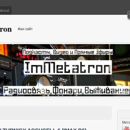
About
ron
Фан сайт
Мета