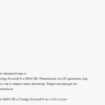
ЗУ
TURNIGY
ACCUCELL
6
(IMAX
B6)
Ion аккумуляторы в
nigy Accucell 6 и iMAX B6. Изначально эти ЗУ делались под
го так и сборок через балансир. Видео инструкция на
татроныча.
я IMAX B6 и Turnigy Accucell 6 по
этой ссылке