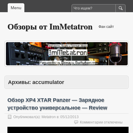
Menu
Обзоры от ImMetatron
Фан сайт
Архивы:
accumulator
Обзор XP4 XTAR Panzer — Зарядное
устройство универсальное — Review
Опубликовал(а):
Metatron
в:
05/12/2013
к
Комментарии
отключены
записи
Обзор