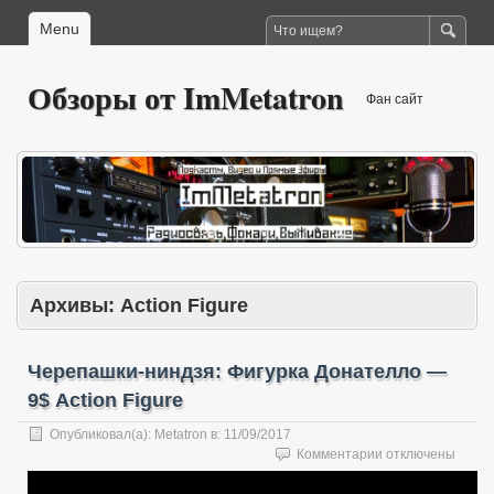
Menu
Обзоры от ImMetatron
Фан сайт
Архивы:
Action Figure
Черепашки-ниндзя: Фигурка Донателло —
9$ Action Figure
Опубликовал(а):
Metatron
в:
11/09/2017
к
Комментарии
отключены
записи
Черепашки-