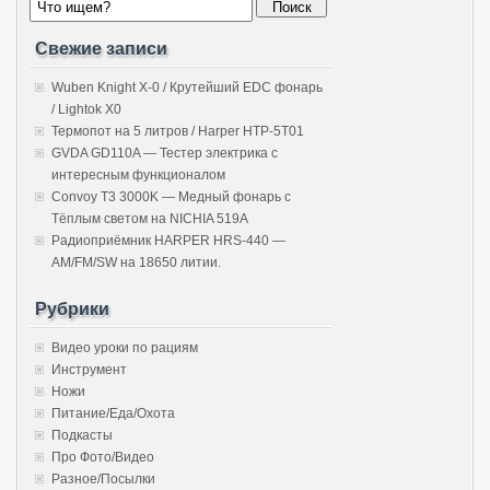
Свежие записи
Wuben Knight X-0 / Крутейший EDC фонарь
/ Lightok X0
Термопот на 5 литров / Harper HTP-5T01
GVDA GD110A — Тестер электрика с
интересным функционалом
Convoy T3 3000K — Медный фонарь с
Тёплым светом на NICHIA 519A
Радиоприёмник HARPER HRS-440 —
AM/FM/SW на 18650 литии.
Рубрики
Видео уроки по рациям
Инструмент
Ножи
Питание/Еда/Охота
Подкасты
Про Фото/Видео
Разное/Посылки