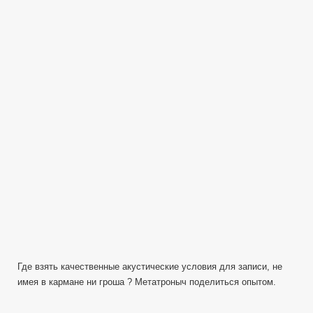
условия
звукозаписи
—
Автомобиль
Где взять качественные акустические условия для записи, не
имея в кармане ни гроша ? Метатроныч поделиться опытом.