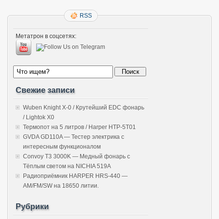
RSS
Метатрон в соцсетях:
Свежие записи
Wuben Knight X-0 / Крутейший EDC фонарь
/ Lightok X0
Термопот на 5 литров / Harper HTP-5T01
GVDA GD110A — Тестер электрика с
интересным функционалом
Convoy T3 3000K — Медный фонарь с
Тёплым светом на NICHIA 519A
Радиоприёмник HARPER HRS-440 —
AM/FM/SW на 18650 литии.
Рубрики