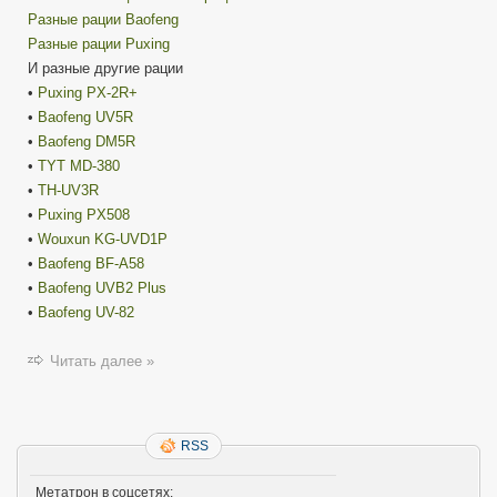
Разные рации Baofeng
Разные рации Puxing
И разные другие рации
•
Puxing PX-2R+
•
Baofeng UV5R
•
Baofeng DM5R
•
TYT MD-380
•
TH-UV3R
•
Puxing PX508
•
Wouxun KG-UVD1P
•
Baofeng BF-A58
•
Baofeng UVB2 Plus
•
Baofeng UV-82
Читать далее »
RSS
Метатрон в соцсетях: