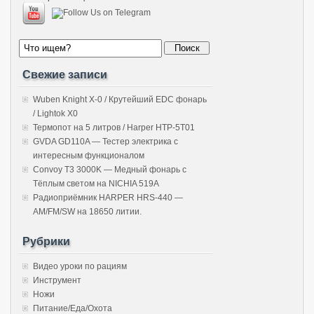
Свежие записи
Wuben Knight X-0 / Крутейший EDC фонарь
/ Lightok X0
Термопот на 5 литров / Harper HTP-5T01
GVDA GD110A — Тестер электрика с
интересным функционалом
Convoy T3 3000K — Медный фонарь с
Тёплым светом на NICHIA 519A
Радиоприёмник HARPER HRS-440 —
AM/FM/SW на 18650 литии.
Рубрики
Видео уроки по рациям
Инструмент
Ножи
Питание/Еда/Охота