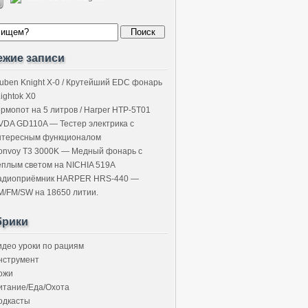
ежие записи
uben Knight X-0 / Крутейший EDC фонарь
Lightok X0
ермопот на 5 литров / Harper HTP-5T01
VDA GD110A — Тестер электрика с
нтересным функционалом
onvoy T3 3000K — Медный фонарь с
ёплым светом на NICHIA 519A
адиоприёмник HARPER HRS-440 —
M/FM/SW на 18650 литии.
брики
идео уроки по рациям
нструмент
ожи
итание/Еда/Охота
одкасты