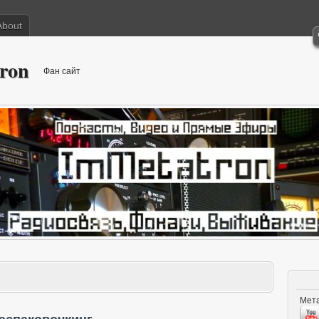
About
ron
Фан сайт
Мета