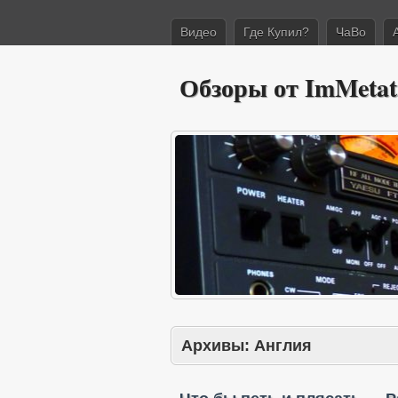
Видео
Где Купил?
ЧаВо
Обзоры от ImMetat
Архивы:
Англия