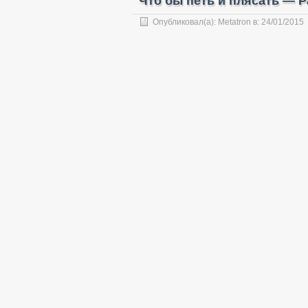
Что бы петь и плясать — 
Опубликовал(а):
Metatron
в:
24/01/2015