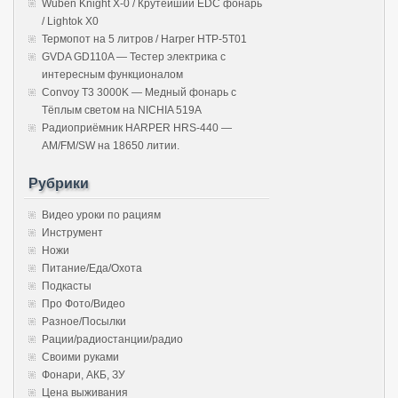
Wuben Knight X-0 / Крутейший EDC фонарь
/ Lightok X0
Термопот на 5 литров / Harper HTP-5T01
GVDA GD110A — Тестер электрика с
интересным функционалом
Convoy T3 3000K — Медный фонарь с
Тёплым светом на NICHIA 519A
Радиоприёмник HARPER HRS-440 —
AM/FM/SW на 18650 литии.
Рубрики
Видео уроки по рациям
Инструмент
Ножи
Питание/Еда/Охота
Подкасты
Про Фото/Видео
Разное/Посылки
Рации/радиостанции/радио
Своими руками
Фонари, АКБ, ЗУ
Цена выживания