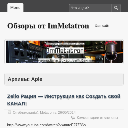
Menu
Обзоры от ImMetatron
Фан сайт
Архивы:
Aple
Zello Рация — Инструкция как Создать свой
КАНАЛ!
Опубликовал(а):
Metatron
в:
26/05/2014
к
Комментарии
отключены
записи
http://www.youtube.com/watch?v=nutcF27Z36o
Zello