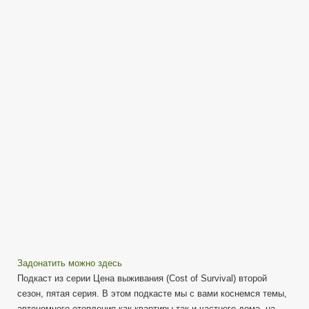
Тепло
(часть
1)
—
подкаст
из
серии
«Цена
выживания»
Задонатить можно здесь
Подкаст из серии Цена выживания (Cost of Survival) второй
сезон, пятая серия. В этом подкасте мы с вами коснемся темы,
автономного отопления как квартиры так и частного дома, на