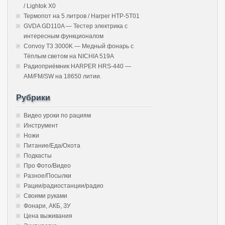
/ Lightok X0
Термопот на 5 литров / Harper HTP-5T01
GVDA GD110A — Тестер электрика с
интересным функционалом
Convoy T3 3000K — Медный фонарь с
Тёплым светом на NICHIA 519A
Радиоприёмник HARPER HRS-440 —
AM/FM/SW на 18650 литии.
Рубрики
Видео уроки по рациям
Инструмент
Ножи
Питание/Еда/Охота
Подкасты
Про Фото/Видео
Разное/Посылки
Рации/радиостанции/радио
Своими руками
Фонари, АКБ, ЗУ
Цена выживания