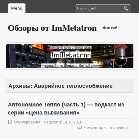
Menu
Обзоры от ImMetatron
Фан сайт
Архивы:
Аварийное теплоснобжение
Автономное Тепло (часть 1) — подкаст из
серии «Цена выживания»
Опубликовал(а):
Metatron
в:
14/10/2016
к
Комментарии
отключены
записи
Автономное