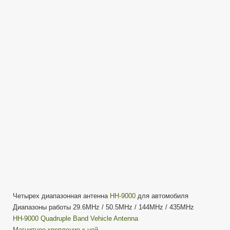
HH-
9000
Четырех
диапазонная
Автомобильная
—
Обзор
Четырех диапазонная антенна
HH-9000
для автомобиля
Диапазоны работы 29.6MHz / 50.5MHz / 144MHz / 435MHz
HH-9000 Quadruple Band Vehicle Antenna
Магнитное крепление к ней