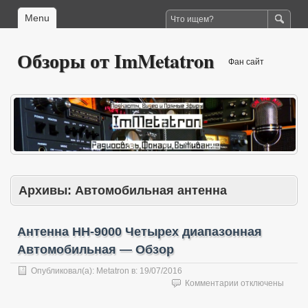
Menu
Обзоры от ImMetatron
Фан сайт
Архивы:
Автомобильная антенна
Антенна HH-9000 Четырех диапазонная
Автомобильная — Обзор
Опубликовал(а):
Metatron
в:
19/07/2016
к
Комментарии
отключены
записи
Антенна