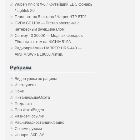
Wuben Knight X-0 / Крутейший EDC фонарь
/ Lightok X0
Термопот на 5 литров / Harper HTP-5T01
GVDA GD110A — Тестер электрика с
интересным функционалом
Convoy T3 3000K — Медный фонарь с
Тёплым светом на NICHIA 519A
Радиоприёмник HARPER HRS-440 —
AM/FM/SW на 18650 литии.
Рубрики
Видео уроки по рациям
Инструмент
Ножи
Питание/Еда/Охота
Подкасты
Про Фото/Видео
Разное/Посылки
Рации/радиостанции/радио
Своими руками
Фонари, АКБ, ЗУ