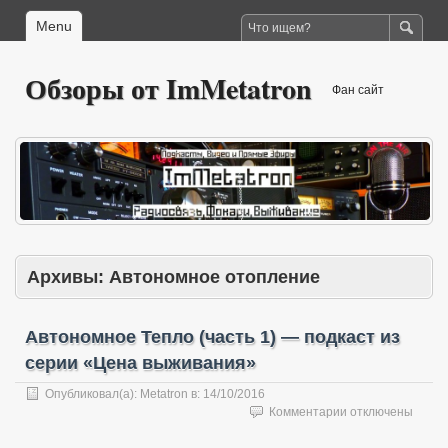
Menu
Обзоры от ImMetatron
Фан сайт
Архивы:
Автономное отопление
Автономное Тепло (часть 1) — подкаст из
серии «Цена выживания»
Опубликовал(а):
Metatron
в:
14/10/2016
к
Комментарии
отключены
записи
Автономное