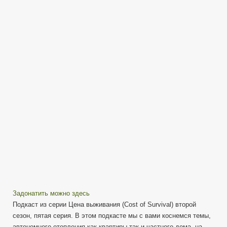
Тепло
(часть
1)
—
подкаст
из
серии
«Цена
выживания»
Задонатить можно здесь
Подкаст из серии Цена выживания (Cost of Survival) второй
сезон, пятая серия. В этом подкасте мы с вами коснемся темы,
автономного отопления как квартиры так и частного дома, на