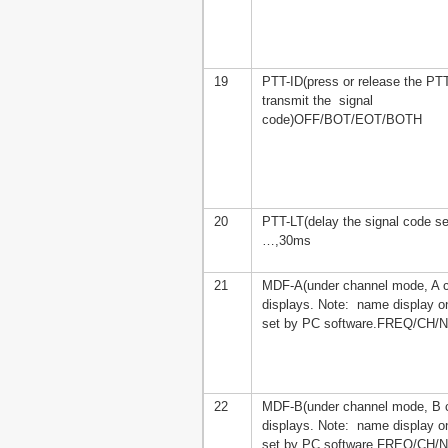
19
PTT-ID(press or release the PTT
transmit the signal
code)OFF/BOT/EOT/BOTH
20
PTT-LT(delay the signal code se
…,30ms
21
MDF-A(under channel mode, A 
displays. Note: name display o
set by PC software.FREQ/CH
22
MDF-B(under channel mode, B 
displays. Note: name display o
set by PC software.FREQ/CH