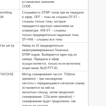
установлено значение
CODE.
smitting
Слышимость DTMF тонов при их передаче
ANI
в эфир. OFF – тоны не слышны.DT-ST –
слышны только тоны, которые
передаются вручную нажатиями на
клавиатуре. ANI-ST – слышны
только предварительно-заданные тоны.
DT+ANI – слышны все тоны
 be set by
Набор из 15 предварительно
запрограммированных 5значных
DTMF-кодов. Выбирается один код из
набора. Передача в эфир
осуществляется, только если включена
опция меню №19 PTT-ID.
)TO/CO/SE
Метод сканирования частот. TO(time
operation) – при нахождении
частоты с передающимся сигналом сканер
остановится на ней на
несколько секунд, затем продолжит
сканирование. CO(carrier operation) –
сканирование будет продолжено, как
только на частоте