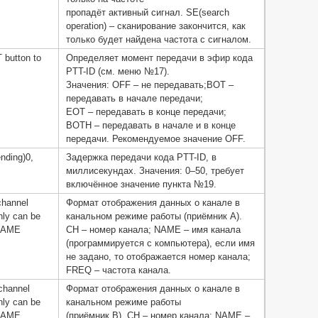
пропадёт активный сигнал. SE(search
operation) – сканирование закончится, как
только будет найдена частота с сигналом.
 button to
Определяет момент передачи в эфир кода
PTT-ID (см. меню №17).
Значения: OFF – не передавать;BOT –
передавать в начале передачи;
EOT – передавать в конце передачи;
BOTH – передавать в начале и в конце
передачи. Рекомендуемое значение OFF.
nding)0,
Задержка передачи кода PTT-ID, в
миллисекундах. Значения: 0–50, требует
включённое значение пункта №19.
channel
Формат отображения данных о канале в
nly can be
канальном режиме работы (приёмник А).
/NAME
CH – номер канала; NAME – имя канала
(программируется с компьютера), если имя
не задано, то отображается номер канала;
FREQ – частота канала.
channel
Формат отображения данных о канале в
nly can be
канальном режиме работы
/NAME
(приёмник B). CH – номер канала; NAME –