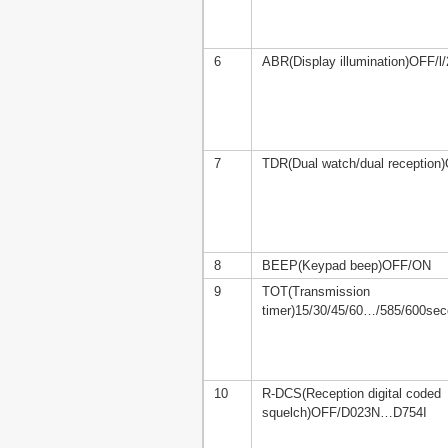
6
ABR(Display illumination)OFF/l/
7
TDR(Dual watch/dual receptio
8
BEEP(Keypad beep)OFF/ON
9
TOT(Transmission
timer)15/30/45/60…/585/600se
10
R-DCS(Reception digital coded
squelch)OFF/D023N…D754I