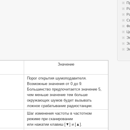
П
Р
Р
С
Ф
Ц
Э
Э
Э
Значение
Порог открытия шумоподавителя.
Возможные значения от 0 до 9.
Большинство предпочитается значение 5,
чем меньше значение тем больше
окружающих шумов будет вызывать
ложное срабатывание радиостанции.
Шаг изменения частоты в частотном
режиме при сканировании
или нажатии клавиш [▼] и [▲].