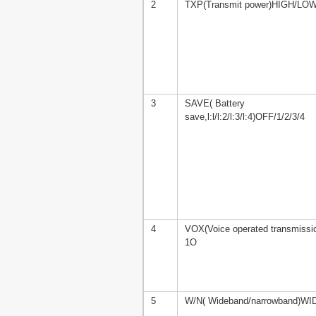
2
TXP(Transmit power)HIGH/LO
3
SAVE( Battery
save,l:l/l:2/l:3/l:4)OFF/1/2/3/4
4
VOX(Voice operated transmiss
1O
5
W/N( Wideband/narrowband)W