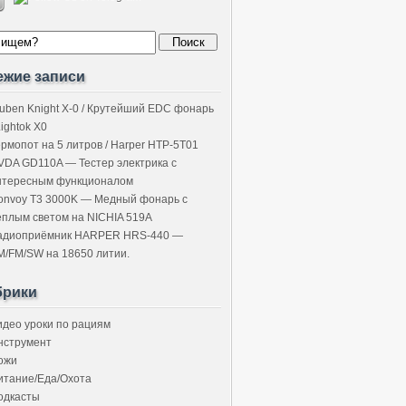
ежие записи
uben Knight X-0 / Крутейший EDC фонарь
Lightok X0
ермопот на 5 литров / Harper HTP-5T01
VDA GD110A — Тестер электрика с
нтересным функционалом
onvoy T3 3000K — Медный фонарь с
ёплым светом на NICHIA 519A
адиоприёмник HARPER HRS-440 —
M/FM/SW на 18650 литии.
брики
идео уроки по рациям
нструмент
ожи
итание/Еда/Охота
одкасты