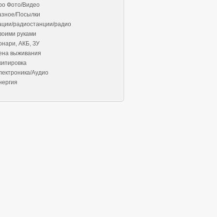
ро Фото/Видео
азное/Посылки
ации/радиостанции/радио
воими руками
онари, АКБ, ЗУ
ена выживания
кипировка
лектроника/Аудио
нергия