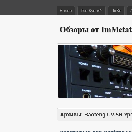
Видео
Где Купил?
ЧаВо
Обзоры от ImMetat
Архивы:
Baofeng UV-5R Ур