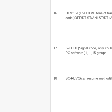
16
DTMf ST(The DTMF tone of tran
code.)OFF/DT-ST/ANI-ST/DT+
17
S-CODE(Signal code, only could
PC software.)1,…,15 groups
18
SC-REV(Scan resume method