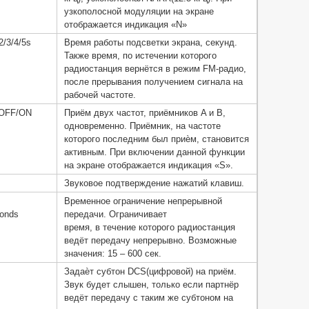
узкополосной модуляции на экране
отображается индикация «N»
2/3/4/5s
Время работы подсветки экрана, секунд.
Также время, по истечении которого
радиостанция вернётся в режим FM-радио,
после прерывания получением сигнала на
рабочей частоте.
n)OFF/ON
Приём двух частот, приёмников A и B,
одновременно. Приёмник, на частоте
которого последним был приѐм, становится
активным. При включении данной функции
на экране отображается индикация «S».
Звуковое подтверждение нажатий клавиш.
Временное ограничение непрерывной
conds
передачи. Ограничивает
время, в течение которого радиостанция
ведёт передачу непрерывно. Возможные
значения: 15 – 600 сек.
Задаѐт субтон DCS(цифровой) на приём.
Звук будет слышен, только если партнёр
ведёт передачу с таким же субтоном на