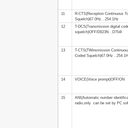
11
R-CTS(Reception Continuous T
Squelch)67.0Hz…254.1Hz
12
T-DCS(Transmission digital cod
squelch)OFF/D023N…D754I
13
T-CTS(TWinsmission Continuou
Coded Squelch)67.0Hz…254.1
14
VOICE(Voice prompt)OFF/ON
15
ANI(Automatic number identifica
radio,only can be set by PC sof