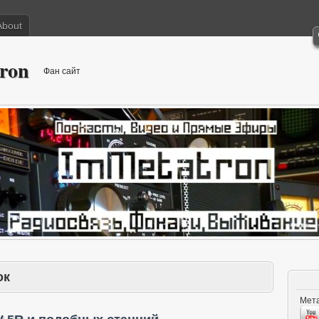
About
ron
Фан сайт
ок
Мета