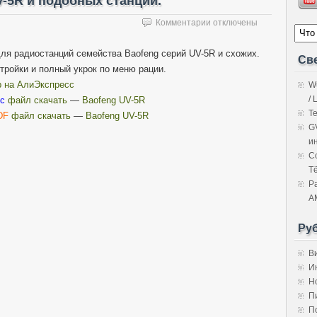
V-5R и подобных станций.
к
Комментарии
отключены
записи
Инструкция
ля радиостанций семейства Baofeng серий UV-5R и схожих.
Св
для
тройки и полный укрок по меню рации.
Baofeng
 на АлиЭкспресс
W
UV-
5R
/ 
c
файл скачать
—
Baofeng UV-5R
и
Т
DF
файл скачать
—
Baofeng UV-5R
подобных
G
станций.
и
C
Т
Р
A
Ру
В
И
Н
П
П