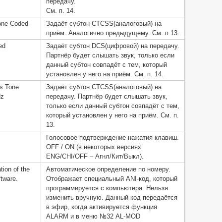
передачу.
См. п. 14.
one Coded
Задаёт субтон CTCSS(аналоговый) на
приём. Аналогично предыдущему. См. п 13.
ed
Задаёт субтон DCS(цифровой) на передачу.
Партнёр будет слышать звук, только если
данный субтон совпадёт с тем, который
установлен у него на приём. См. п. 14.
s Tone
Задаёт субтон CTCSS(аналоговый) на
Hz
передачу. Партнёр будет слышать звук,
только если данный субтон совпадёт с тем,
который установлен у него на приём. См. п.
13.
Голосовое подтверждение нажатия клавиш.
OFF / ON (в некоторых версиях
ENG/CHI/OFF – Агнл/Кит/Выкл).
tion of the
Автоматическое определение по номеру.
tware.
Отображает специальный ANI-код, который
программируется с компьютера. Нельзя
изменить вручную. Данный код передаётся
в эфир, когда активируется функция
ALARM и в меню №32 AL-MOD