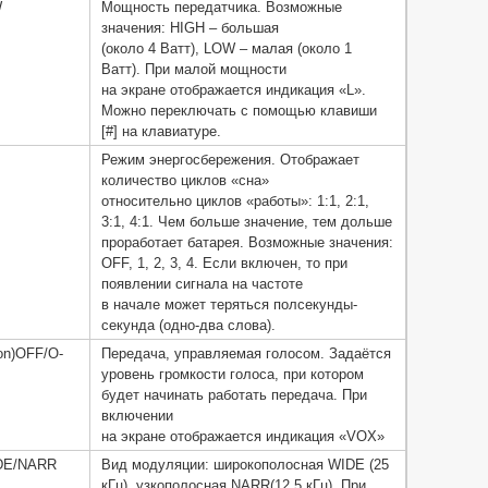
W
Мощность передатчика. Возможные
значения: HIGH – большая
(около 4 Ватт), LOW – малая (около 1
Ватт). При малой мощности
на экране отображается индикация «L».
Можно переключать с помощью клавиши
[#] на клавиатуре.
Режим энергосбережения. Отображает
количество циклов «сна»
относительно циклов «работы»: 1:1, 2:1,
3:1, 4:1. Чем больше значение, тем дольше
проработает батарея. Возможные значения:
OFF, 1, 2, 3, 4. Если включен, то при
появлении сигнала на частоте
в начале может теряться полсекунды-
секунда (одно-два слова).
ion)OFF/O-
Передача, управляемая голосом. Задаётся
уровень громкости голоса, при котором
будет начинать работать передача. При
включении
на экране отображается индикация «VOX»
IDE/NARR
Вид модуляции: широкополосная WIDE (25
кГц), узкополосная NARR(12.5 кГц). При