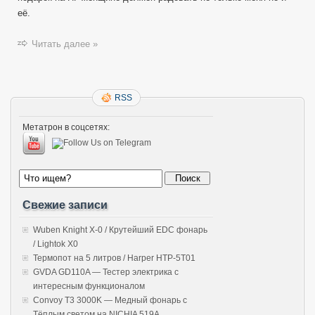
её.
Читать далее »
RSS
Метатрон в соцсетях:
Свежие записи
Wuben Knight X-0 / Крутейший EDC фонарь
/ Lightok X0
Термопот на 5 литров / Harper HTP-5T01
GVDA GD110A — Тестер электрика с
интересным функционалом
Convoy T3 3000K — Медный фонарь с
Тёплым светом на NICHIA 519A