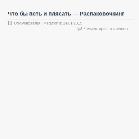
Что бы петь и плясать — Распаковочкинг
Опубликовал(а):
Metatron
в:
24/01/2015
к
Комментарии
отключены
записи
Что
бы
петь
и
плясать
—
Распаковочкинг