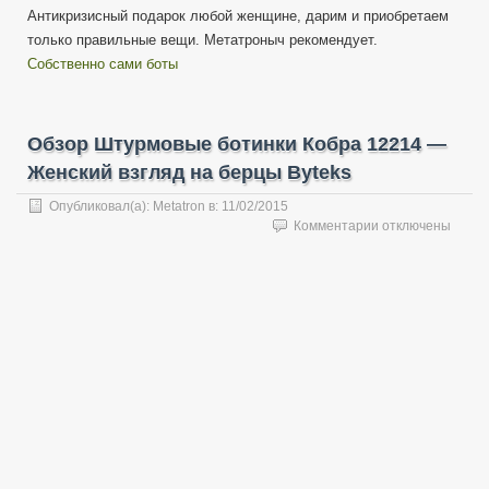
Антикризисный подарок любой женщине, дарим и приобретаем
только правильные вещи. Метатроныч рекомендует.
Собственно сами боты
Обзор Штурмовые ботинки Кобра 12214 —
Женский взгляд на берцы Byteks
Опубликовал(а):
Metatron
в:
11/02/2015
к
Комментарии
отключены
записи
Обзор
Штурмовые
ботинки
Кобра
12214
—
Женский
взгляд
на
берцы
Byteks