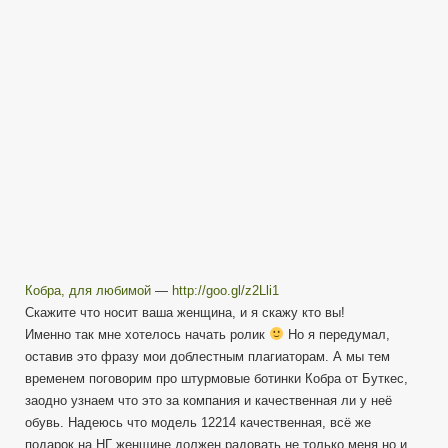
Кобра, для любимой
—
http://goo.gl/z2Lli1
Скажите что носит ваша женщина, и я скажу кто вы!
Именно так мне хотелось начать ролик
Но я передумал,
оставив это фразу мои доблестным плагиаторам. А мы тем
временем поговорим про штурмовые ботинки Кобра от Буткес,
заодно узнаем что это за компания и качественная ли у неё
обувь. Надеюсь что модель 12214 качественная, всё же
подарок на НГ женщине должен радовать не только меня но и