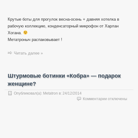
Крутые боты для прогулок весна-осень + давняя хотелка в
рабочую коллекцию, конденсаторный микрофон от Харлан
Хогана.
Метатроныч распаковывает !
Читать далее »
Штурмовые ботинки «Кобра» — подарок
женщине?
Опубликовал(а):
Metatron
в:
24/12/2014
к
Комментарии
отключены
записи
Штурмовые
ботинки
«Кобра»
—
подарок
женщине?