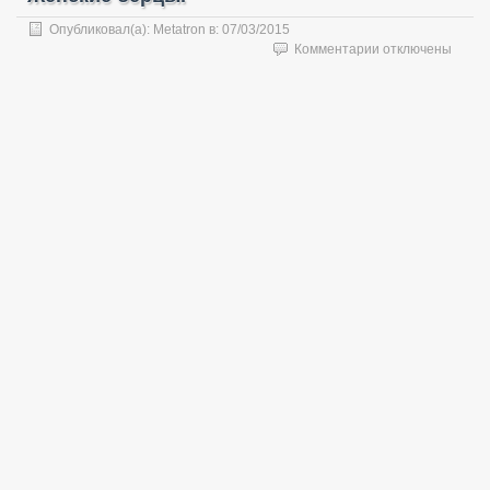
Опубликовал(а):
Metatron
в:
07/03/2015
к
Комментарии
отключены
записи
Ботинки
Мангуст
(модель
24111)
Byteks
—
Женские
берцы.