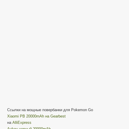
для
Покемонов
—
Make
Power
Bank
for
Pokemon
Go
Ссылки на мощные повербанки для Pokemon Go
Xiaomi PB 20000mAh на Gearbest
на
AlliExpress
Aukey черный 20000mAh