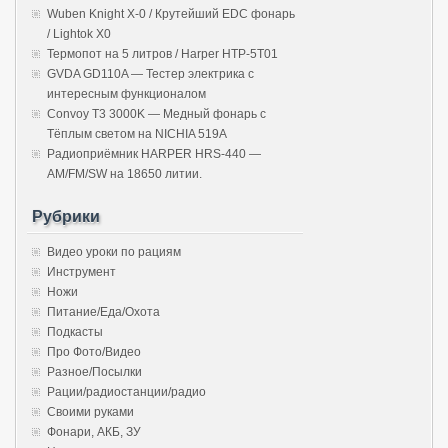
Wuben Knight X-0 / Крутейший EDC фонарь
/ Lightok X0
Термопот на 5 литров / Harper HTP-5T01
GVDA GD110A — Тестер электрика с
интересным функционалом
Convoy T3 3000K — Медный фонарь с
Тёплым светом на NICHIA 519A
Радиоприёмник HARPER HRS-440 —
AM/FM/SW на 18650 литии.
Рубрики
Видео уроки по рациям
Инструмент
Ножи
Питание/Еда/Охота
Подкасты
Про Фото/Видео
Разное/Посылки
Рации/радиостанции/радио
Своими руками
Фонари, АКБ, ЗУ