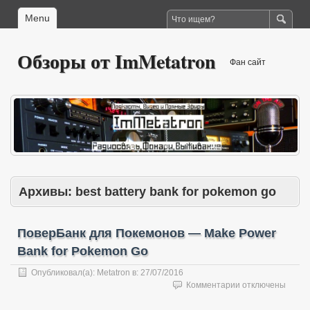
Menu
Обзоры от ImMetatron
Фан сайт
Архивы:
best battery bank for pokemon go
ПоверБанк для Покемонов — Make Power
Bank for Pokemon Go
Опубликовал(а):
Metatron
в:
27/07/2016
к
Комментарии
отключены
записи
ПоверБанк