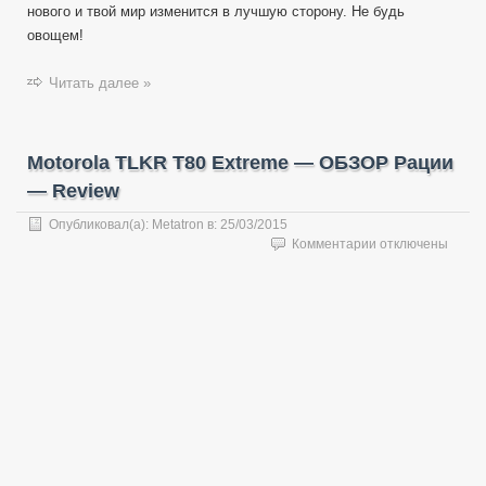
нового и твой мир изменится в лучшую сторону. Не будь
овощем!
Читать далее »
Motorola TLKR T80 Extreme — ОБЗОР Рации
— Review
Опубликовал(а):
Metatron
в:
25/03/2015
к
Комментарии
отключены
записи
Motorola
TLKR
T80
Extreme
—
ОБЗОР
Рации
—
Review