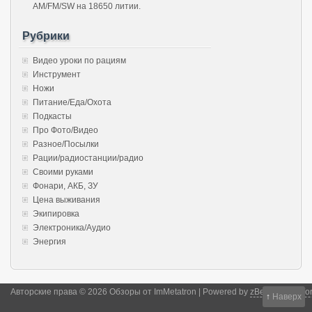
AM/FM/SW на 18650 литии.
Рубрики
Видео уроки по рациям
Инструмент
Ножи
Питание/Еда/Охота
Подкасты
Про Фото/Видео
Разное/Посылки
Рации/радиостанции/радио
Своими руками
Фонари, АКБ, ЗУ
Цена выживания
Экипировка
Электроника/Аудио
Энергия
Авторские права © 2026 Обзоры от ImMetatron | Powered by
zBench
and
Wor
↑
Наверх