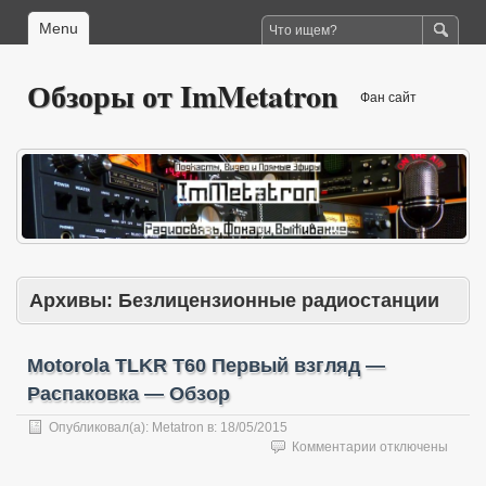
Menu
Обзоры от ImMetatron
Фан сайт
Архивы:
Безлицензионные радиостанции
Motorola TLKR T60 Первый взгляд —
Распаковка — Обзор
Опубликовал(а):
Metatron
в:
18/05/2015
к
Комментарии
отключены
записи
Motorola