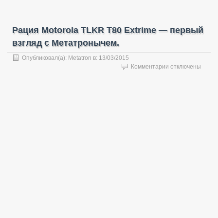
Рация Motorola TLKR T80 Extrime — первый
взгляд с Метатронычем.
Опубликовал(а):
Metatron
в:
13/03/2015
к
Комментарии
отключены
записи
Рация
Motorola
TLKR
T80
Extrime
—
первый
взгляд
с
Метатронычем.