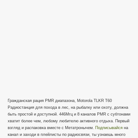
TLKR
T60
Первый
взгляд
—
Распаковка
—
Обзор
Гражданская рация PMR диапазона, Motorola TLKR T60
Радиостанция для похода в лес, на рыбалку или охоту, должна
быть простой и доступной. 446Мгц и 8 каналов PMR с субтонами
хватит более чем, любому любителю активного отдыха. Первый
взгляд и распаковка вместе с Метатронычем.
Подписывайся
на
канал и заходи в плейлисты по радиосвязи, ты узнаешь много