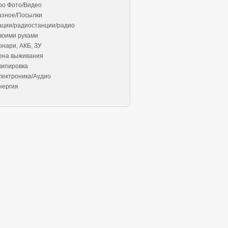
ро Фото/Видео
азное/Посылки
ации/радиостанции/радио
воими руками
онари, АКБ, ЗУ
ена выживания
кипировка
лектроника/Аудио
нергия