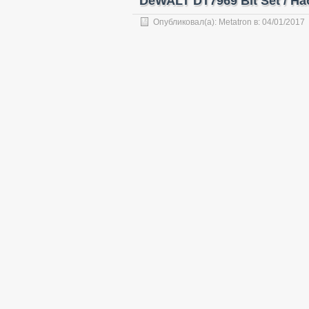
DeWALT DT7969 Bit Set / Н
Опубликовал(а):
Metatron
в:
04/01/2017