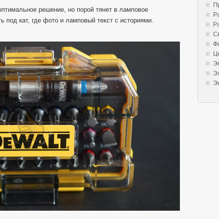
П
оптимальное решение, но порой тянет в ламповое
Р
ь под кат, где фото и ламповый текст с историями.
Р
С
Ф
Ц
Э
Э
Э