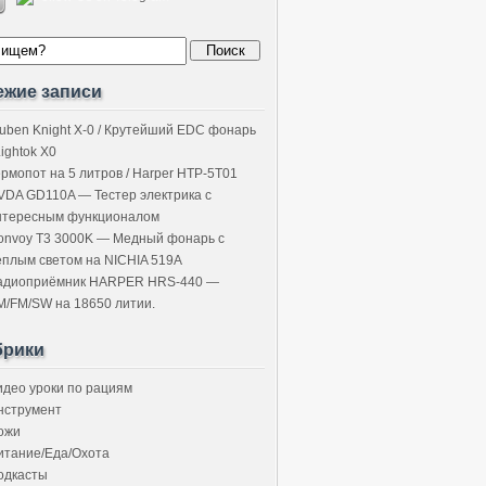
ежие записи
uben Knight X-0 / Крутейший EDC фонарь
Lightok X0
ермопот на 5 литров / Harper HTP-5T01
VDA GD110A — Тестер электрика с
нтересным функционалом
onvoy T3 3000K — Медный фонарь с
ёплым светом на NICHIA 519A
адиоприёмник HARPER HRS-440 —
M/FM/SW на 18650 литии.
брики
идео уроки по рациям
нструмент
ожи
итание/Еда/Охота
одкасты