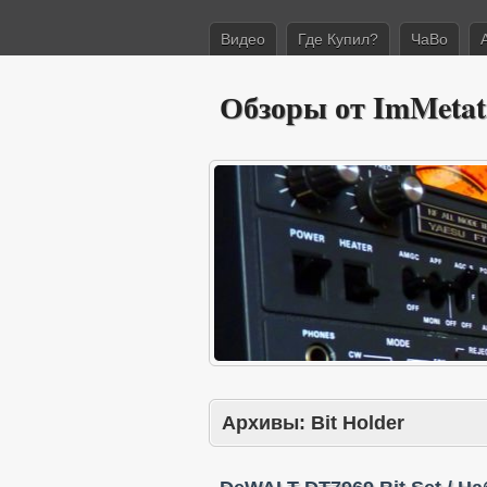
Видео
Где Купил?
ЧаВо
Обзоры от ImMetat
Архивы:
Bit Holder