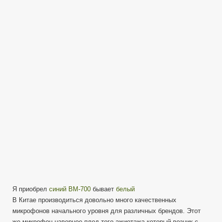
микрофон
BM-
700
Обзор
Тест
Разборка
Я приобрел
синий BM-700
бывает
белый
В Китае производиться довольно много качественных
микрофонов начального уровня для различных брендов. Этот
же микрофон наверное плод того ажиотажа который возник с