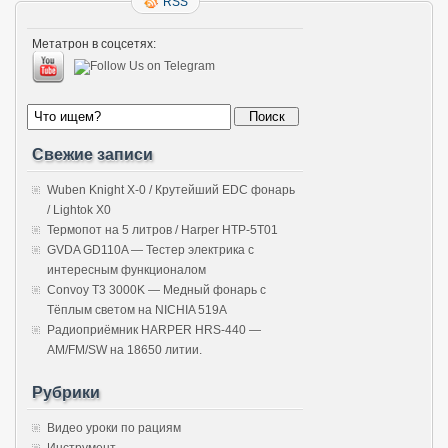
RSS
Метатрон в соцсетях:
Свежие записи
Wuben Knight X-0 / Крутейший EDC фонарь
/ Lightok X0
Термопот на 5 литров / Harper HTP-5T01
GVDA GD110A — Тестер электрика с
интересным функционалом
Convoy T3 3000K — Медный фонарь с
Тёплым светом на NICHIA 519A
Радиоприёмник HARPER HRS-440 —
AM/FM/SW на 18650 литии.
Рубрики
Видео уроки по рациям
Инструмент