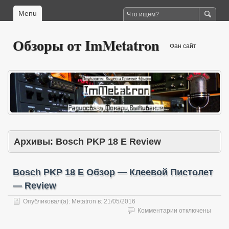
Menu
Обзоры от ImMetatron
Фан сайт
Архивы:
Bosch PKP 18 E Review
Bosch PKP 18 E Обзор — Клеевой Пистолет
— Review
Опубликовал(а):
Metatron
в:
21/05/2016
к
Комментарии
отключены
записи
Bosch