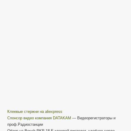
PKP
18
E
Обзор
—
Клеевой
Пистолет
—
Review
Клеевые стержни на aliexpress
Cпонсор видео компания DATAKAM
— Видеорегистраторы и
проф.Радиостанции
Обзор на Bosch PKP 18 E клеевой пистолет, удобное сопло,