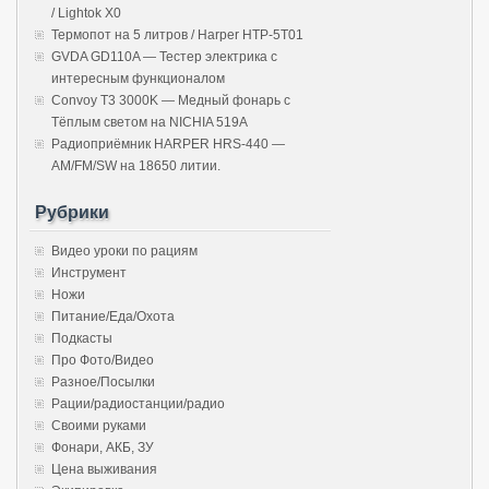
/ Lightok X0
Термопот на 5 литров / Harper HTP-5T01
GVDA GD110A — Тестер электрика с
интересным функционалом
Convoy T3 3000K — Медный фонарь с
Тёплым светом на NICHIA 519A
Радиоприёмник HARPER HRS-440 —
AM/FM/SW на 18650 литии.
Рубрики
Видео уроки по рациям
Инструмент
Ножи
Питание/Еда/Охота
Подкасты
Про Фото/Видео
Разное/Посылки
Рации/радиостанции/радио
Своими руками
Фонари, АКБ, ЗУ
Цена выживания