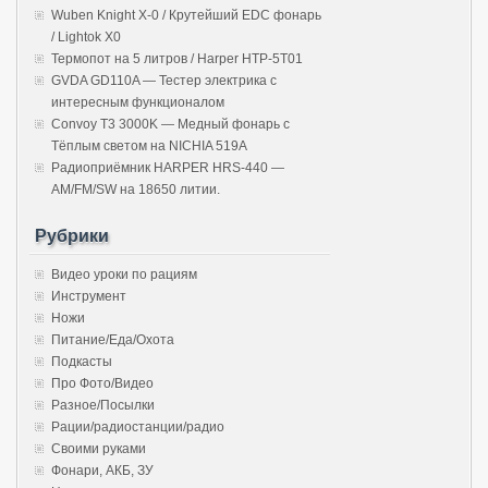
Wuben Knight X-0 / Крутейший EDC фонарь
/ Lightok X0
Термопот на 5 литров / Harper HTP-5T01
GVDA GD110A — Тестер электрика с
интересным функционалом
Convoy T3 3000K — Медный фонарь с
Тёплым светом на NICHIA 519A
Радиоприёмник HARPER HRS-440 —
AM/FM/SW на 18650 литии.
Рубрики
Видео уроки по рациям
Инструмент
Ножи
Питание/Еда/Охота
Подкасты
Про Фото/Видео
Разное/Посылки
Рации/радиостанции/радио
Своими руками
Фонари, АКБ, ЗУ