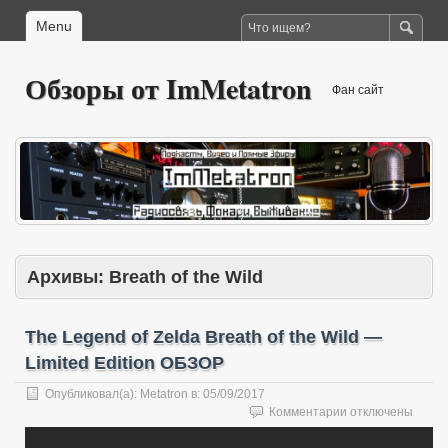
Menu
Обзоры от ImMetatron
Фан сайт
Архивы:
Breath of the Wild
The Legend of Zelda Breath of the Wild —
Limited Edition ОБЗОР
Опубликовал(а):
Metatron
в:
05/09/2017
к
Комментарии
отключены
записи
The