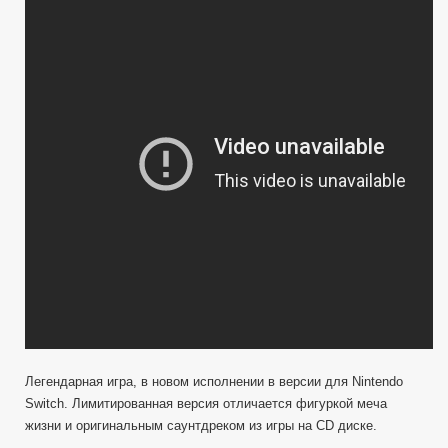
Legend
of
Zelda
Breath
of
the
Wild
—
Limited
Edition
ОБЗОР
Легендарная игра, в новом исполнении в версии для Nintendo
Switch. Лимитированная версия отличается фигуркой меча
жизни и оригинальным саунтдреком из игры на CD диске.