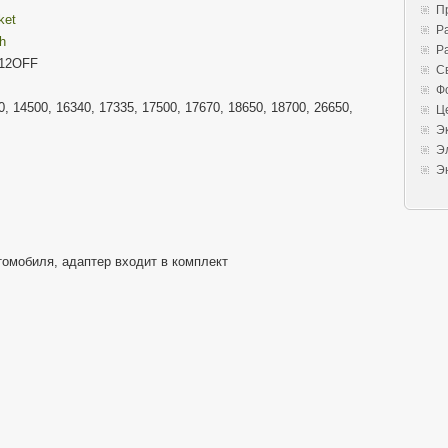
П
ket
Р
h
Р
T12OFF
С
Ф
0, 14500, 16340, 17335, 17500, 17670, 18650, 18700, 26650,
Ц
Э
Э
Э
томобиля, адаптер входит в комплект