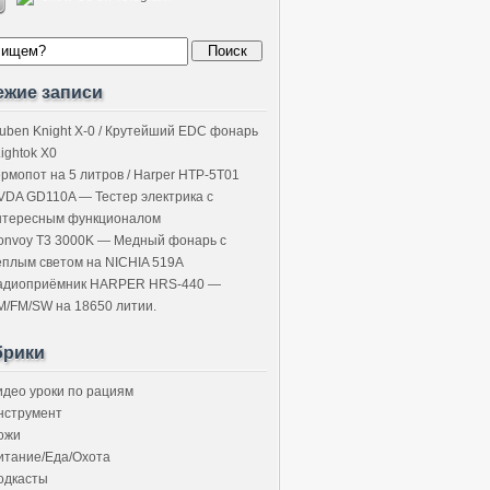
ежие записи
uben Knight X-0 / Крутейший EDC фонарь
Lightok X0
ермопот на 5 литров / Harper HTP-5T01
VDA GD110A — Тестер электрика с
нтересным функционалом
onvoy T3 3000K — Медный фонарь с
ёплым светом на NICHIA 519A
адиоприёмник HARPER HRS-440 —
M/FM/SW на 18650 литии.
брики
идео уроки по рациям
нструмент
ожи
итание/Еда/Охота
одкасты