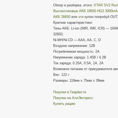
Обзор и разборка, итоги:
XTAR SV2 Roc
Высокотоковые АКБ 18650 HG2 3000mA
АКБ 26650
или
эти
купон попробуй OU
Краткие характеристики:
Типы АКБ: Li-ion (IMR, INR, ICR) — 1044
32650;
Ni-MH/Ni-CD — AAA, AA, C, D
Входное напряжение: 12В
Потребляемая мощность: 2А
Напряжение заряда: 1.45В / 4.2В
Ток заряда: 0.25А, 0.5А, 1А, 2А
Возможно питание от прикуривателя ав
Вес: 122 г
Размеры: 118мм х 75мм х 38мм
Покупки в Геарбесте
Покупки на АлиЭкспресс
Купить рацию