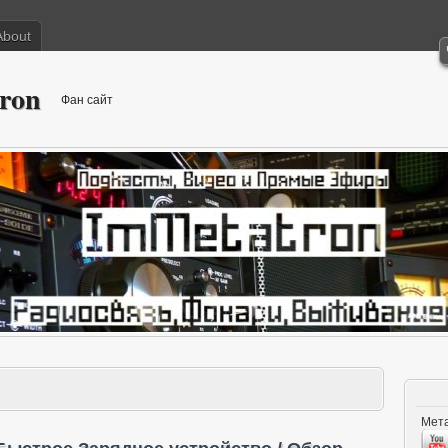
About
ron
Фан сайт
Мета