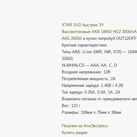
XTAR SV2 быстрое ЗУ
Высокотоковые АКБ 18650 HG2 3000mA
АКБ 26650
и купон попробуй OUT12OFF
Краткие характеристики:
Типы АКБ: Li-ion (IMR, INR, ICR) — 1044
32650;
Ni-MH/Ni-CD — AAA, AA, C, D
Входное напряжение: 12В
Потребляемая мощность: 2А
Напряжение заряда: 1.45В / 4.2В
Ток заряда: 0.25А, 0.5А, 1А, 2А
Возможно питание от прикуривателя ав
Вес: 122 г
Размеры: 118мм х 75мм х 38мм
Покупки на АлиЭкспресс
Купить рацию