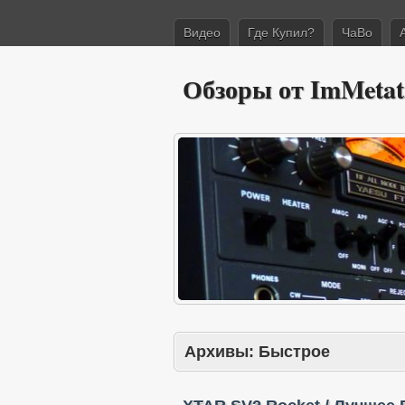
Видео
Где Купил?
ЧаВо
Обзоры от ImMetat
Архивы:
Быстрое