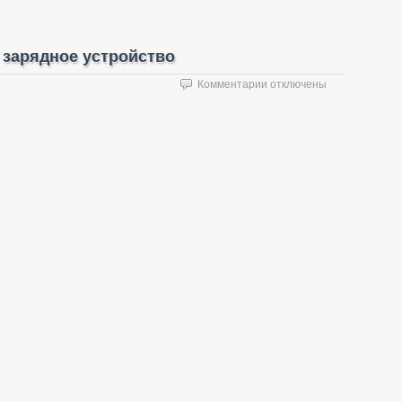
 зарядное устройство
к
Комментарии
отключены
записи
XTAR
SV2
Rocket
/
быстрое
зарядное
устройство