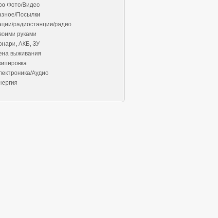
ро Фото/Видео
азное/Посылки
ации/радиостанции/радио
воими руками
онари, АКБ, ЗУ
ена выживания
кипировка
лектроника/Аудио
нергия