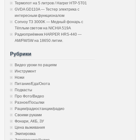
Термопот на 5 литров / Harper HTP-5T01
GVDA GD110A — Тестер электрика с
интересным функционалом
Convoy T3 3000K — Медный фонарь с
Тёплым светом на NICHIA 519A
Радиоприёмник HARPER HRS-440 —
AM/FM/SW на 18650 литии.
Рубрики
Видео уроки по рациям
Инструмент
Ножи
Питание/Еда/Охота
Подкасты
Про Фото/Видео
Разное/Посылки
Рации/радиостанции/радио
Своими руками
Фонари, АКБ, ЗУ
Цена выживания
Экипировка
Электроника/Аудио