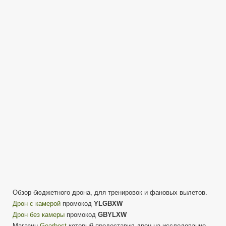
H16
Yizhan
Tarantula
X6
—
Обзор
первый
вылет
с
камерой
—
Quadrocopter
Обзор бюджетного дрона, для тренировок и фановых вылетов.
Дрон с камерой
промокод
YLGBXW
Дрон без камеры
промокод
GBYLXW
Магазин
Gearbest
который предоставил дрон на исследование.