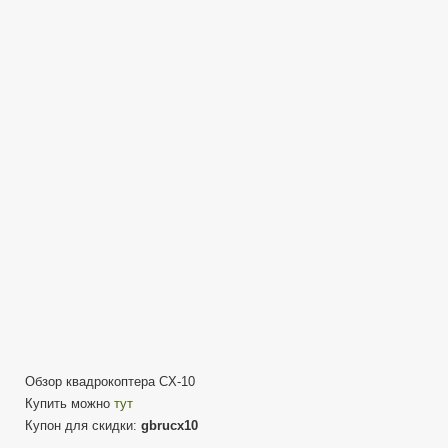
10
Квадрокоптер
микро
размера
—
Честный
обзор.
Обзор квадрокоптера CX-10
Купить можно
тут
Купон для скидки:
gbrucx10