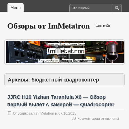
Menu
Обзоры от ImMetatron
Фан сайт
Архивы:
бюджетный квадрокоптер
JJRC H16 Yizhan Tarantula X6 — Обзор
первый вылет с камерой — Quadrocopter
Опубликовал(а):
Metatron
в:
07/10/2015
к
Комментарии
отключены
записи
JJRC