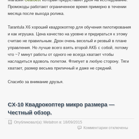
Промокоды работают ограниченное время примерно в течении
месяца после выхода ролика.
Tarantula X6 хороший квадрокоптер для обучения пилотирования
и как игрушка. Цена качество на уровне и придираться к этому
считаю не правильным. Дрон очень веселый и резвый в плане
управления. Но лучше всего взять второй АКБ с собой, потому
что ~7 минут работы от одного не всегда хватает чтобы
насладиться вдоволь полетом. Флипует в любую сторону. Тяги
хватает, размер весьма приличный и даже не средний.
Спасибо за внимание друзья.
CX-10 Квадрокоптер микро размера —
Честный обзор.
Опубликовал(а):
Metatron
в:
18/09/2015
к
Комментарии
отключены
записи
CX-