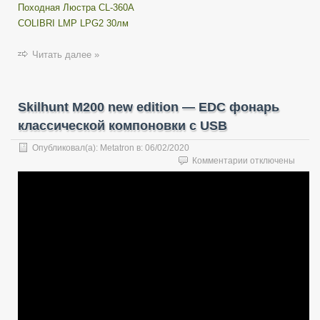
Походная Люстра CL-360A
COLIBRI LMP LPG2 30лм
Читать далее »
Skilhunt M200 new edition — EDC фонарь
классической компоновки с USB
Опубликовал(а):
Metatron
в:
06/02/2020
к
Комментарии
отключены
записи
Skilhunt
M200
new
edition
—
EDC
фонарь
классической
компоновки
с
USB