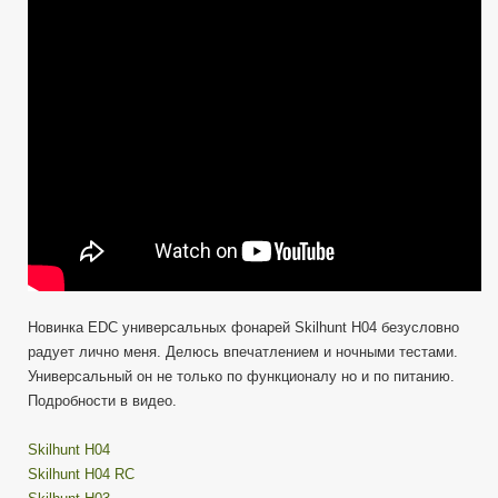
новый
универсальный
фонарь,
лучший
в
своем
классе.
Новинка EDC универсальных фонарей Skilhunt H04 безусловно
радует лично меня. Делюсь впечатлением и ночными тестами.
Универсальный он не только по функционалу но и по питанию.
Подробности в видео.
Skilhunt H04
Skilhunt H04 RC