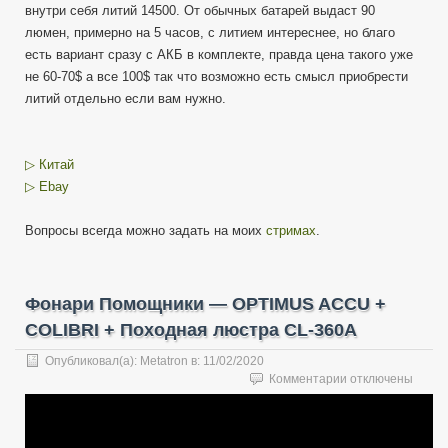
внутри себя литий 14500. От обычных батарей выдаст 90
люмен, примерно на 5 часов, с литием интереснее, но благо
есть вариант сразу с АКБ в комплекте, правда цена такого уже
не 60-70$ а все 100$ так что возможно есть смысл приобрести
литий отдельно если вам нужно.
▷ Китай
▷ Ebay
Вопросы всегда можно задать на моих
стримах
.
Фонари Помощники — ОPTIMUS ACCU +
COLIBRI + Походная люстра CL-360A
Опубликовал(а):
Metatron
в:
11/02/2020
к
Комментарии
отключены
записи
Фонари
Помощники