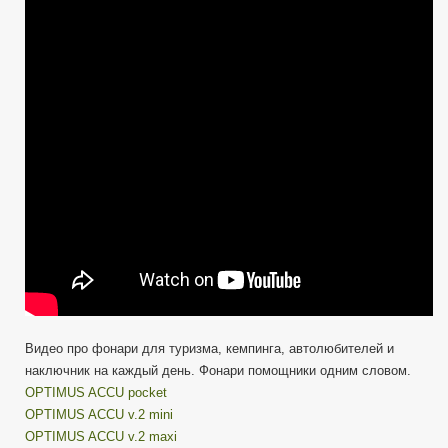
—
ОPTIMUS
ACCU
+
COLIBRI
+
Походная
люстра
CL-
360A
Видео про фонари для туризма, кемпинга, автолюбителей и
наключник на каждый день. Фонари помощники одним словом.
ОPTIMUS ACCU рocket
ОPTIMUS ACCU v.2 mini
ОPTIMUS ACCU v.2 mаxi