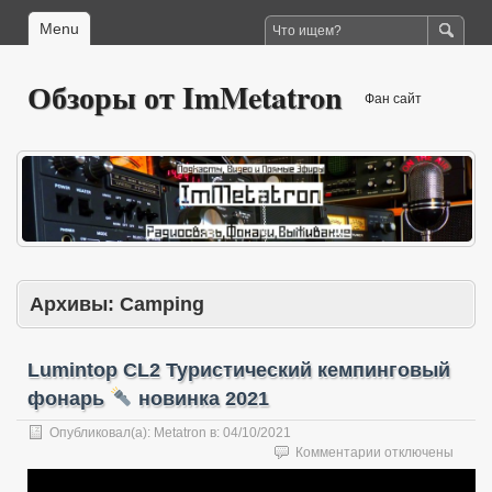
Menu
Обзоры от ImMetatron
Фан сайт
Архивы:
Camping
Lumintop CL2 Туристический кемпинговый
фонарь
новинка 2021
Опубликовал(а):
Metatron
в:
04/10/2021
к
Комментарии
отключены
записи
Lumintop