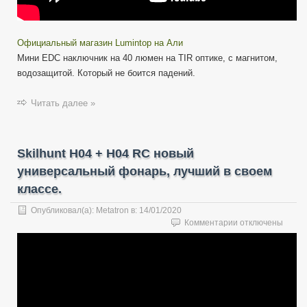
Официальный магазин Lumintop на Али
Мини EDC наключник на 40 люмен на TIR оптике, с магнитом,
водозащитой. Который не боится падений.
Читать далее »
Skilhunt H04 + H04 RC новый
универсальный фонарь, лучший в своем
классе.
Опубликовал(а):
Metatron
в:
14/01/2020
к
Комментарии
отключены
записи
Skilhunt
H04
+
H04
RC