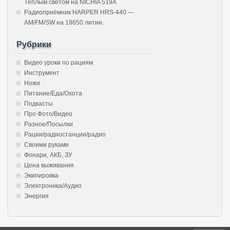
Тёплым светом на NICHIA 519A
Радиоприёмник HARPER HRS-440 —
AM/FM/SW на 18650 литии.
Рубрики
Видео уроки по рациям
Инструмент
Ножи
Питание/Еда/Охота
Подкасты
Про Фото/Видео
Разное/Посылки
Рации/радиостанции/радио
Своими руками
Фонари, АКБ, ЗУ
Цена выживания
Экипировка
Электроника/Аудио
Энергия