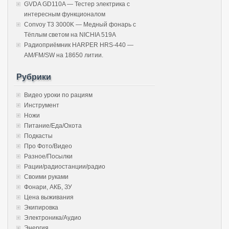
GVDA GD110A — Тестер электрика с
интересным функционалом
Convoy T3 3000K — Медный фонарь с
Тёплым светом на NICHIA 519A
Радиоприёмник HARPER HRS-440 —
AM/FM/SW на 18650 литии.
Рубрики
Видео уроки по рациям
Инструмент
Ножи
Питание/Еда/Охота
Подкасты
Про Фото/Видео
Разное/Посылки
Рации/радиостанции/радио
Своими руками
Фонари, АКБ, ЗУ
Цена выживания
Экипировка
Электроника/Аудио
Энергия