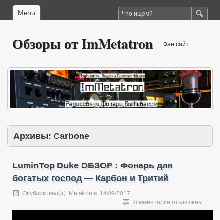
Menu
Обзоры от ImMetatron
Фан сайт
Архивы:
Carbone
LuminTop Duke ОБЗОР : Фонарь для
богатых господ — Карбон и Тритий
Опубликовал(а):
Metatron
в:
14/09/2017
к
Комментарии
отключены
записи
LuminTop