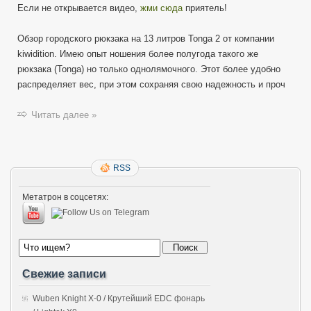
Если не открывается видео,
жми сюда
приятель!
рюкзака
Tonga
2
Обзор городского рюкзака на 13 литров Tonga 2 от компании
—
kiwidition. Имею опыт ношения более полугода такого же
тактический
рюкзака (Tonga) но только однолямочного. Этот более удобно
городской
распределяет вес, при этом сохраняя свою надежность и проч
kiwidition
by
ImMetatron
Читать далее »
RSS
Метатрон в соцсетях:
Свежие записи
Wuben Knight X-0 / Крутейший EDC фонарь