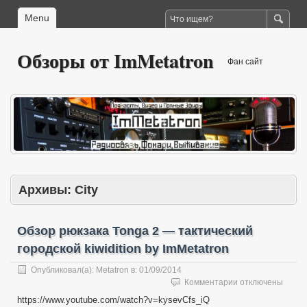
Menu
Обзоры от ImMetatron
Фан сайт
Архивы:
City
Обзор рюкзака Tonga 2 — тактический
городской kiwidition by ImMetatron
Опубликовал(а):
Metatron
в:
01/09/2014
к
Комментарии
отключены
записи
https://www.youtube.com/watch?v=kysevCfs_iQ
Обзор