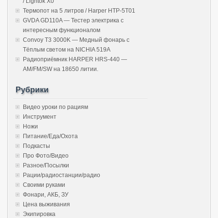
/ Lightok X0
Термопот на 5 литров / Harper HTP-5T01
GVDA GD110A — Тестер электрика с
интересным функционалом
Convoy T3 3000K — Медный фонарь с
Тёплым светом на NICHIA 519A
Радиоприёмник HARPER HRS-440 —
AM/FM/SW на 18650 литии.
Рубрики
Видео уроки по рациям
Инструмент
Ножи
Питание/Еда/Охота
Подкасты
Про Фото/Видео
Разное/Посылки
Рации/радиостанции/радио
Своими руками
Фонари, АКБ, ЗУ
Цена выживания
Экипировка