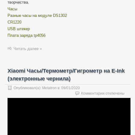
творчества.
Часы
Разные часы на модуле DS1302
CR1220
USB штекер
Плата заряда tp4056
Читать далее »
Xiaomi Часы/Термометр/Гигрометр на E-Ink
(электронные чернила)
Опубликовал(а):
Metatron
в:
09/01/2020
к
Комментарии
отключены
записи
Xiaomi
Часы/
Термометр/
Гигрометр
на
E-