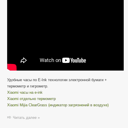
Ink
(электронные
чернила)
Удобные часы по E-Ink технологии электронной бумаги +
термометр и гигрометр.
Xiaomi часы на e-ink
Xiaomi отдельно термометр
Xiaomi Mijia ClearGrass (индикатор загрязнений в воздухе)
Читать далее »