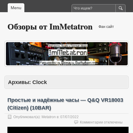
Menu
Обзоры от ImMetatron
Фан сайт
Архивы:
Clock
Простые и надёжные часы — Q&Q VR18003
(Citizen) (10BAR)
Опубликовал(а):
Metatron
в:
07/07/2022
к
Комментарии
отключены
записи
Простые