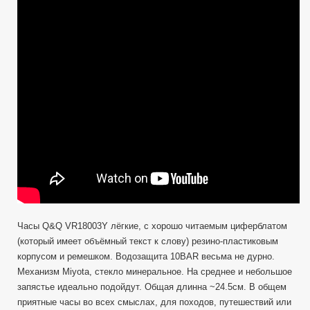
и
надёжные
часы
—
Q&Q
VR18003
(Citizen)
(10BAR)
Часы Q&Q VR18003Y лёгкие, с хорошо читаемым циферблатом
(который имеет объёмный текст к слову) резино-пластиковым
корпусом и ремешком. Водозащита 10BAR весьма не дурно.
Механизм Miyota, стекло минеральное. На среднее и небольшое
запястье идеально подойдут. Общая длинна ~24.5см. В общем
приятные часы во всех смыслах, для походов, путешествий или