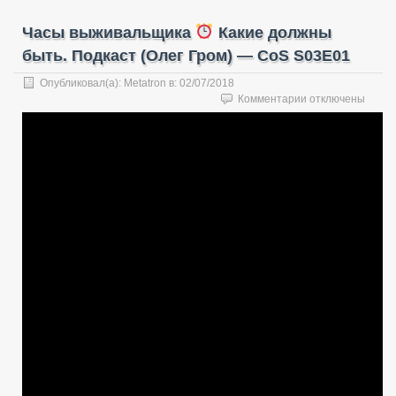
Часы выживальщика
Какие должны
быть. Подкаст (Олег Гром) — CoS S03E01
Опубликовал(а):
Metatron
в:
02/07/2018
к
Комментарии
отключены
записи
Часы
выживальщика
Какие
должны
быть.
Подкаст
(Олег
Гром)
—
CoS
S03E01