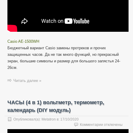
метров
WR.
Casio AE-1500WH
Бюджетный вариант Casio замены протреков и прочих
защищенных часов. Да не так много функций, но прекрасный
экран, большие символы и размер для большого запястья 24-
26см.
Читать далее »
ЧАСЫ (4 в 1) вольтметр, термометр,
календарь (DIY модуль)
Опубликовал(а):
Metatron
в:
17/10/2020
к
Комментарии
отключены
записи