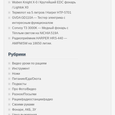
Wuben Knight X-0 / Крутейший EDC фонарь
/ Lightok X0
Термопот на 5 литров / Harper HTP-5T01
GVDA GD110A — Тестер электрика с
интересным функционалом
Convoy T3 3000K — Медный фонарь с
Тёплым светом на NICHIA 519A
Радиоприёмник HARPER HRS-440 —
AM/FM/SW на 18650 литии.
Рубрики
Видео уроки по рациям
Инструмент
Ножи
Питание/Еда/Охота
Подкасты
Про Фото/Видео
Разное/Посылки
Рации/радиостанции/радио
Своими руками
Фонари, АКБ, ЗУ
Цена выживания