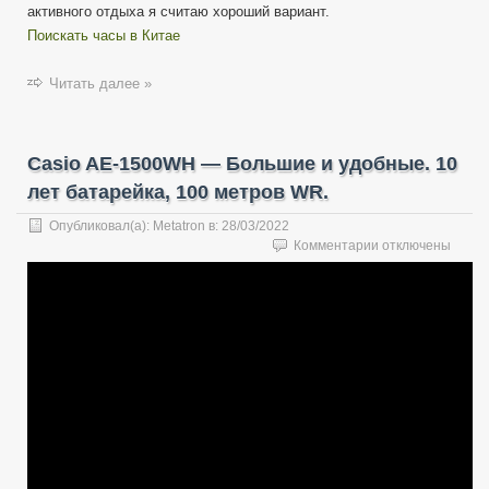
активного отдыха я считаю хороший вариант.
Поискать часы в Китае
Читать далее »
Casio AE-1500WH — Большие и удобные. 10
лет батарейка, 100 метров WR.
Опубликовал(а):
Metatron
в:
28/03/2022
к
Комментарии
отключены
записи
Casio
AE-
1500WH
—
Большие
и
удобные.
10
лет
батарейка,
100