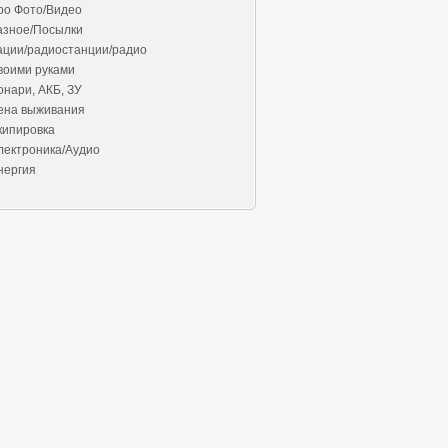
ро Фото/Видео
азное/Посылки
ации/радиостанции/радио
воими руками
онари, АКБ, ЗУ
ена выживания
кипировка
лектроника/Аудио
нергия