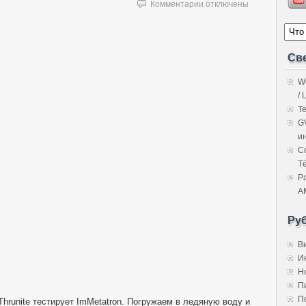
к
Комментарии
отключены
записи
Св
W
/ 
Т
G
и
C
Т
Р
A
Ру
В
И
Н
П
П
hrunite тестирует ImMetatron. Погружаем в ледяную воду и