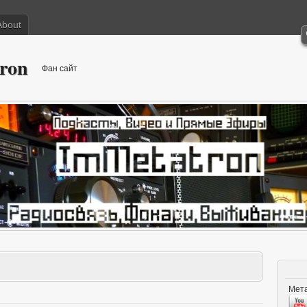
About
ron
Фан сайт
Мета