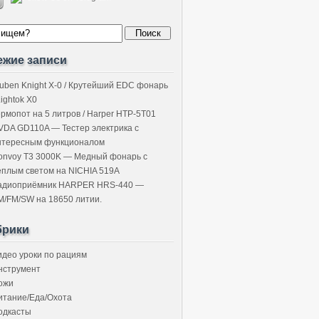
ежие записи
uben Knight X-0 / Крутейший EDC фонарь
Lightok X0
ермопот на 5 литров / Harper HTP-5T01
VDA GD110A — Тестер электрика с
нтересным функционалом
onvoy T3 3000K — Медный фонарь с
ёплым светом на NICHIA 519A
адиоприёмник HARPER HRS-440 —
M/FM/SW на 18650 литии.
брики
идео уроки по рациям
нструмент
ожи
итание/Еда/Охота
одкасты