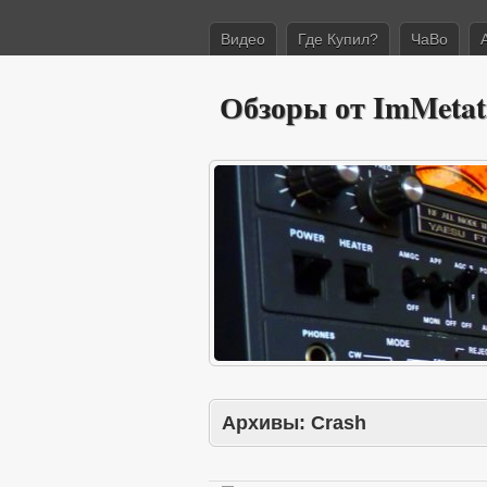
Видео
Где Купил?
ЧаВо
Обзоры от ImMetat
Архивы:
Crash