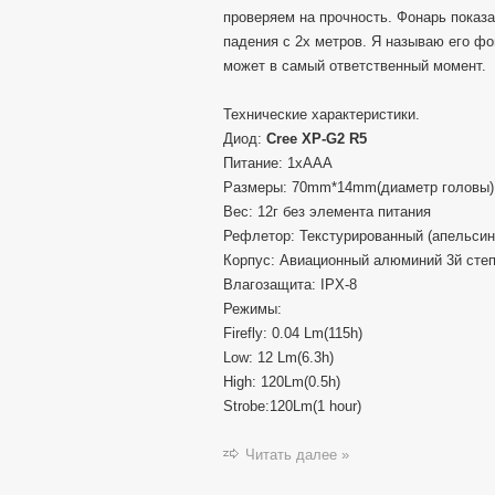
проверяем на прочность. Фонарь показа
падения с 2х метров. Я называю его фо
может в самый ответственный момент.
Технические характеристики.
Диод:
Cree XP-G2 R5
Питание: 1xAAA
Размеры: 70mm*14mm(диаметр головы)
Вес: 12г без элемента питания
Рефлетор: Текстурированный (апельсин
Корпус: Авиационный алюминий 3й сте
Влагозащита: IPX-8
Режимы:
Firefly: 0.04 Lm(115h)
Low: 12 Lm(6.3h)
High: 120Lm(0.5h)
Strobe:120Lm(1 hour)
Читать далее »