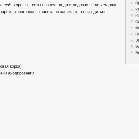
П
л себя хорошо, тесты прошел, вода и лед ему не по чем, как
Р
нарем второго шанса, места не занимает, а пригодиться
Р
С
Ф
Ц
Э
Э
Э
овая корка)
пени анодирования